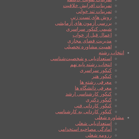
تمرینات افزایش خلاقیت
تمرینات تند خوانی
روش های تست زنی
بررسی آزمون های آزمایشی
شیمی کنکور سراسری
اعمال قبل از خواب
مدیریت فضای مجازی
اهمیت مشاوره تحصیلی
انتخاب رشته
استعدادیابی و شخصیت‌شناسی
انتخاب رشته پایه نهم
کنکور سراسری
کنکور هنر
معرفی رشته ها
معرفی دانشگاه ها
کنکور کارشناسی ارشد
کنکور دکتری
کنکور کاردانی فنی
کنکور کاردانی به کارشناسی
مشاوره شغلی
استعدادیابی شغلی
آمادگی مصاحبه استخدامی
رزومه شغلی