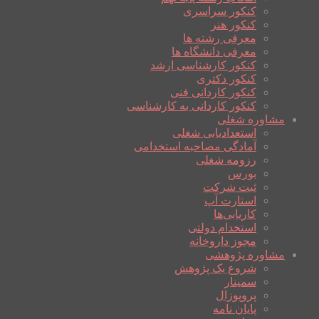
کنکور سراسری
کنکور هنر
معرفی رشته ها
معرفی دانشگاه ها
کنکور کارشناسی ارشد
کنکور دکتری
کنکور کاردانی فنی
کنکور کاردانی به کارشناسی
مشاوره شغلی
استعدادیابی شغلی
آمادگی مصاحبه استخدامی
رزومه شغلی
بورس
ثبت شرکت
استارت آپ
کاریابی‌ها
استخدام دولتی
مجوز داروخانه
مشاوره پژوهشی
شروع یک پژوهش
سمینار
پروپوزال
پایان نامه