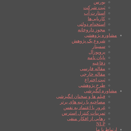
بورس
ثبت شرکت
استارت آپ
کاریابی‌ها
استخدام دولتی
مجوز داروخانه
مشاوره پژوهشی
شروع یک پژوهش
سمینار
پروپوزال
پایان نامه
دفاعیه
مقاله فارسی
مقاله خارجی
ثبت اختراع
طرح پژوهشی
مشاوره انگیزشی
فیلم ها و سخنان انگیزشی
مصاحبه با رتبه های برتر
غرور یا اعتماد به نفس
تمرینات کنترل استرس
رهایی از افکار منفی
NLP
ارتباط با ما