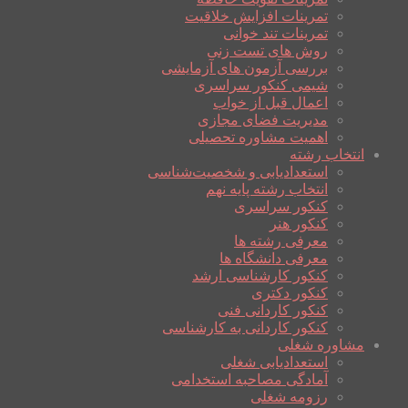
تمرینات افزایش خلاقیت
تمرینات تند خوانی
روش های تست زنی
بررسی آزمون های آزمایشی
شیمی کنکور سراسری
اعمال قبل از خواب
مدیریت فضای مجازی
اهمیت مشاوره تحصیلی
انتخاب رشته
استعدادیابی و شخصیت‌شناسی
انتخاب رشته پایه نهم
کنکور سراسری
کنکور هنر
معرفی رشته ها
معرفی دانشگاه ها
کنکور کارشناسی ارشد
کنکور دکتری
کنکور کاردانی فنی
کنکور کاردانی به کارشناسی
مشاوره شغلی
استعدادیابی شغلی
آمادگی مصاحبه استخدامی
رزومه شغلی