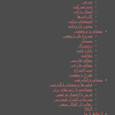
بورس
ثبت شرکت
استارت آپ
کاریابی‌ها
استخدام دولتی
مجوز داروخانه
مشاوره پژوهشی
شروع یک پژوهش
سمینار
پروپوزال
پایان نامه
دفاعیه
مقاله فارسی
مقاله خارجی
ثبت اختراع
طرح پژوهشی
مشاوره انگیزشی
فیلم ها و سخنان انگیزشی
مصاحبه با رتبه های برتر
غرور یا اعتماد به نفس
تمرینات کنترل استرس
رهایی از افکار منفی
NLP
ارتباط با ما