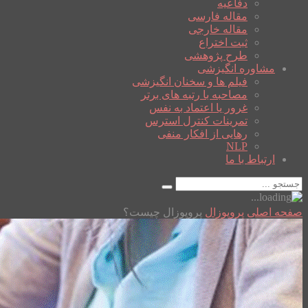
دفاعیه
مقاله فارسی
مقاله خارجی
ثبت اختراع
طرح پژوهشی
مشاوره انگیزشی
فیلم ها و سخنان انگیزشی
مصاحبه با رتبه های برتر
غرور یا اعتماد به نفس
تمرینات کنترل استرس
رهایی از افکار منفی
NLP
ارتباط با ما
صفحه اصلی
پروپوزال
پروپوزال چیست؟