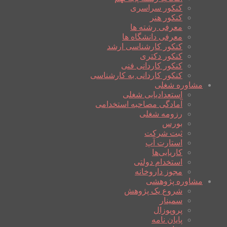
کنکور سراسری
کنکور هنر
معرفی رشته ها
معرفی دانشگاه ها
کنکور کارشناسی ارشد
کنکور دکتری
کنکور کاردانی فنی
کنکور کاردانی به کارشناسی
مشاوره شغلی
استعدادیابی شغلی
آمادگی مصاحبه استخدامی
رزومه شغلی
بورس
ثبت شرکت
استارت آپ
کاریابی‌ها
استخدام دولتی
مجوز داروخانه
مشاوره پژوهشی
شروع یک پژوهش
سمینار
پروپوزال
پایان نامه