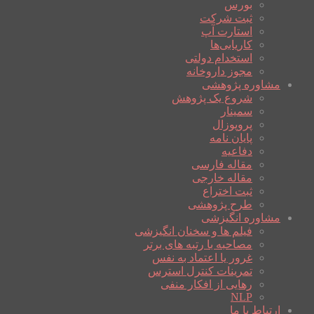
بورس
ثبت شرکت
استارت آپ
کاریابی‌ها
استخدام دولتی
مجوز داروخانه
مشاوره پژوهشی
شروع یک پژوهش
سمینار
پروپوزال
پایان نامه
دفاعیه
مقاله فارسی
مقاله خارجی
ثبت اختراع
طرح پژوهشی
مشاوره انگیزشی
فیلم ها و سخنان انگیزشی
مصاحبه با رتبه های برتر
غرور یا اعتماد به نفس
تمرینات کنترل استرس
رهایی از افکار منفی
NLP
ارتباط با ما