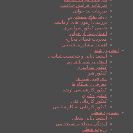
تمرینات افزایش خلاقیت
تمرینات تند خوانی
روش های تست زنی
بررسی آزمون های آزمایشی
شیمی کنکور سراسری
اعمال قبل از خواب
مدیریت فضای مجازی
اهمیت مشاوره تحصیلی
انتخاب رشته
استعدادیابی و شخصیت‌شناسی
انتخاب رشته پایه نهم
کنکور سراسری
کنکور هنر
معرفی رشته ها
معرفی دانشگاه ها
کنکور کارشناسی ارشد
کنکور دکتری
کنکور کاردانی فنی
کنکور کاردانی به کارشناسی
مشاوره شغلی
استعدادیابی شغلی
آمادگی مصاحبه استخدامی
رزومه شغلی