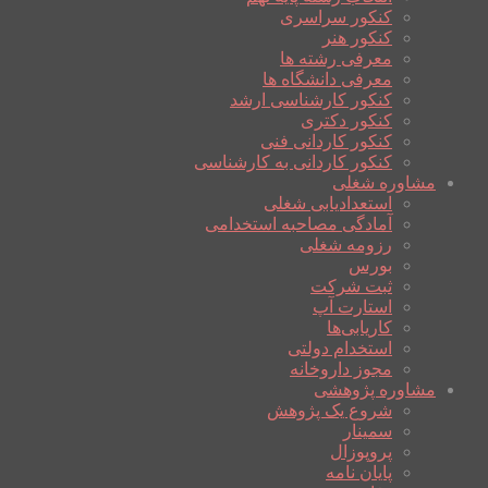
کنکور سراسری
کنکور هنر
معرفی رشته ها
معرفی دانشگاه ها
کنکور کارشناسی ارشد
کنکور دکتری
کنکور کاردانی فنی
کنکور کاردانی به کارشناسی
مشاوره شغلی
استعدادیابی شغلی
آمادگی مصاحبه استخدامی
رزومه شغلی
بورس
ثبت شرکت
استارت آپ
کاریابی‌ها
استخدام دولتی
مجوز داروخانه
مشاوره پژوهشی
شروع یک پژوهش
سمینار
پروپوزال
پایان نامه