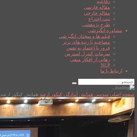
دفاعیه
مقاله فارسی
مقاله خارجی
ثبت اختراع
طرح پژوهشی
مشاوره انگیزشی
فیلم ها و سخنان انگیزشی
مصاحبه با رتبه های برتر
غرور یا اعتماد به نفس
تمرینات کنترل استرس
رهایی از افکار منفی
NLP
ارتباط با ما
صفحه اصلی
سومین همایش آمادگی کنکور ارشد
همایش کنکور ارشد