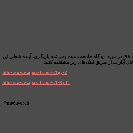
خانم مهشید نوربالا رتبه ۵۰ کنکور هنر و فارغ التحصیل رشته بازیگری و کارگردانی دانشگاه تهران است که در یک لایو اینستاگرام (اردیبهشت ۹۹) در مورد دیدگاه جامعه نسبت به رشته بازیگری، آینده شغلی این
ال آپارات از طریق لینک‌های زیر مشاهده کنید:
https://www.aparat.com/v/1gys2
https://www.aparat.com/v/DRyTI
mo6avereh@