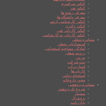
کنکور سراسری
کنکور هنر
معرفی رشته ها
معرفی دانشگاه ها
کنکور کارشناسی ارشد
کنکور دکتری
کنکور کاردانی فنی
کنکور کاردانی به کارشناسی
مشاوره شغلی
استعدادیابی شغلی
آمادگی مصاحبه استخدامی
رزومه شغلی
بورس
ثبت شرکت
استارت آپ
کاریابی‌ها
استخدام دولتی
مجوز داروخانه
مشاوره پژوهشی
شروع یک پژوهش
سمینار
پروپوزال
پایان نامه