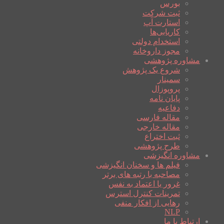
بورس
ثبت شرکت
استارت آپ
کاریابی‌ها
استخدام دولتی
مجوز داروخانه
مشاوره پژوهشی
شروع یک پژوهش
سمینار
پروپوزال
پایان نامه
دفاعیه
مقاله فارسی
مقاله خارجی
ثبت اختراع
طرح پژوهشی
مشاوره انگیزشی
فیلم ها و سخنان انگیزشی
مصاحبه با رتبه های برتر
غرور یا اعتماد به نفس
تمرینات کنترل استرس
رهایی از افکار منفی
NLP
ارتباط با ما