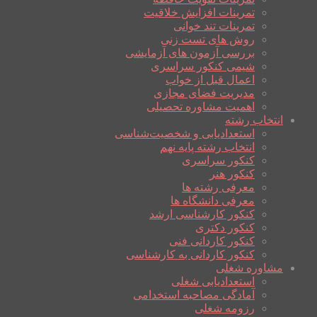
تمرینات افزایش خلاقیت
تمرینات تند خوانی
روش های تست زنی
بررسی آزمون های آزمایشی
شیمی کنکور سراسری
اعمال قبل از خواب
مدیریت فضای مجازی
اهمیت مشاوره تحصیلی
انتخاب رشته
استعدادیابی و شخصیت‌شناسی
انتخاب رشته پایه نهم
کنکور سراسری
کنکور هنر
معرفی رشته ها
معرفی دانشگاه ها
کنکور کارشناسی ارشد
کنکور دکتری
کنکور کاردانی فنی
کنکور کاردانی به کارشناسی
مشاوره شغلی
استعدادیابی شغلی
آمادگی مصاحبه استخدامی
رزومه شغلی