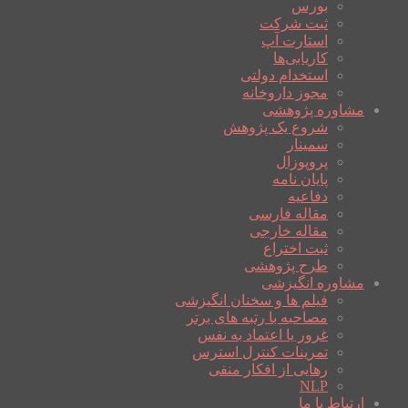
بورس
ثبت شرکت
استارت آپ
کاریابی‌ها
استخدام دولتی
مجوز داروخانه
مشاوره پژوهشی
شروع یک پژوهش
سمینار
پروپوزال
پایان نامه
دفاعیه
مقاله فارسی
مقاله خارجی
ثبت اختراع
طرح پژوهشی
مشاوره انگیزشی
فیلم ها و سخنان انگیزشی
مصاحبه با رتبه های برتر
غرور یا اعتماد به نفس
تمرینات کنترل استرس
رهایی از افکار منفی
NLP
ارتباط با ما