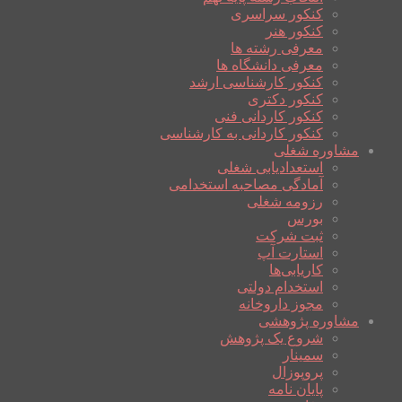
کنکور سراسری
کنکور هنر
معرفی رشته ها
معرفی دانشگاه ها
کنکور کارشناسی ارشد
کنکور دکتری
کنکور کاردانی فنی
کنکور کاردانی به کارشناسی
مشاوره شغلی
استعدادیابی شغلی
آمادگی مصاحبه استخدامی
رزومه شغلی
بورس
ثبت شرکت
استارت آپ
کاریابی‌ها
استخدام دولتی
مجوز داروخانه
مشاوره پژوهشی
شروع یک پژوهش
سمینار
پروپوزال
پایان نامه