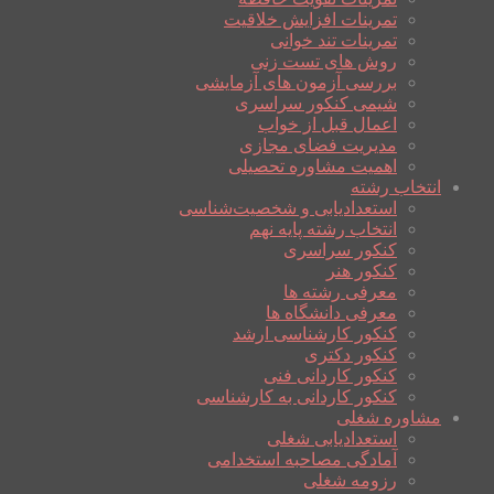
تمرینات افزایش خلاقیت
تمرینات تند خوانی
روش های تست زنی
بررسی آزمون های آزمایشی
شیمی کنکور سراسری
اعمال قبل از خواب
مدیریت فضای مجازی
اهمیت مشاوره تحصیلی
انتخاب رشته
استعدادیابی و شخصیت‌شناسی
انتخاب رشته پایه نهم
کنکور سراسری
کنکور هنر
معرفی رشته ها
معرفی دانشگاه ها
کنکور کارشناسی ارشد
کنکور دکتری
کنکور کاردانی فنی
کنکور کاردانی به کارشناسی
مشاوره شغلی
استعدادیابی شغلی
آمادگی مصاحبه استخدامی
رزومه شغلی