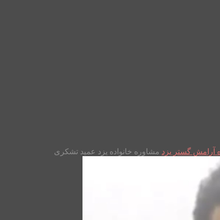
ه آرامش گستر یزد
مشاوره خانواده یزد عمید تشکری