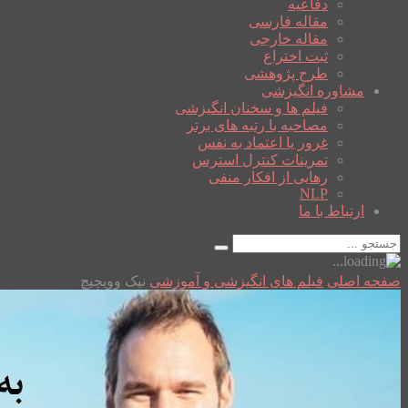
دفاعیه
مقاله فارسی
مقاله خارجی
ثبت اختراع
طرح پژوهشی
مشاوره انگیزشی
فیلم ها و سخنان انگیزشی
مصاحبه با رتبه های برتر
غرور یا اعتماد به نفس
تمرینات کنترل استرس
رهایی از افکار منفی
NLP
ارتباط با ما
صفحه اصلی
فیلم های انگیزشی و آموزشی
نیک وویچیچ