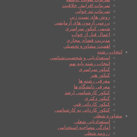
تمرینات افزایش خلاقیت
تمرینات تند خوانی
روش های تست زنی
بررسی آزمون های آزمایشی
شیمی کنکور سراسری
اعمال قبل از خواب
مدیریت فضای مجازی
اهمیت مشاوره تحصیلی
انتخاب رشته
استعدادیابی و شخصیت‌شناسی
انتخاب رشته پایه نهم
کنکور سراسری
کنکور هنر
معرفی رشته ها
معرفی دانشگاه ها
کنکور کارشناسی ارشد
کنکور دکتری
کنکور کاردانی فنی
کنکور کاردانی به کارشناسی
مشاوره شغلی
استعدادیابی شغلی
آمادگی مصاحبه استخدامی
رزومه شغلی