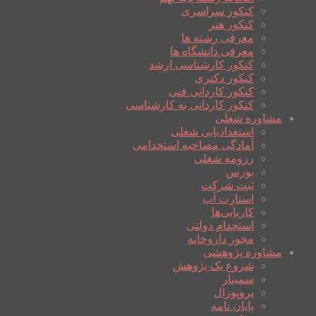
کنکور سراسری
کنکور هنر
معرفی رشته ها
معرفی دانشگاه ها
کنکور کارشناسی ارشد
کنکور دکتری
کنکور کاردانی فنی
کنکور کاردانی به کارشناسی
مشاوره شغلی
استعدادیابی شغلی
آمادگی مصاحبه استخدامی
رزومه شغلی
بورس
ثبت شرکت
استارت آپ
کاریابی‌ها
استخدام دولتی
مجوز داروخانه
مشاوره پژوهشی
شروع یک پژوهش
سمینار
پروپوزال
پایان نامه