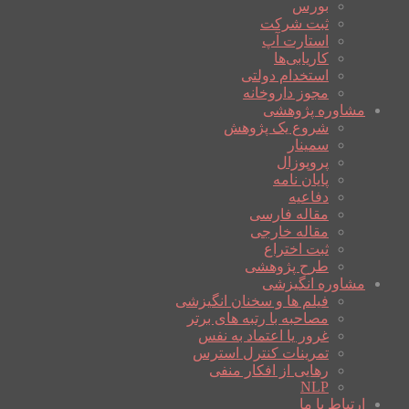
بورس
ثبت شرکت
استارت آپ
کاریابی‌ها
استخدام دولتی
مجوز داروخانه
مشاوره پژوهشی
شروع یک پژوهش
سمینار
پروپوزال
پایان نامه
دفاعیه
مقاله فارسی
مقاله خارجی
ثبت اختراع
طرح پژوهشی
مشاوره انگیزشی
فیلم ها و سخنان انگیزشی
مصاحبه با رتبه های برتر
غرور یا اعتماد به نفس
تمرینات کنترل استرس
رهایی از افکار منفی
NLP
ارتباط با ما