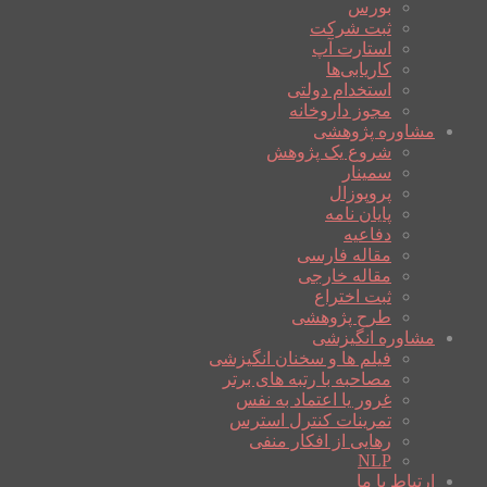
بورس
ثبت شرکت
استارت آپ
کاریابی‌ها
استخدام دولتی
مجوز داروخانه
مشاوره پژوهشی
شروع یک پژوهش
سمینار
پروپوزال
پایان نامه
دفاعیه
مقاله فارسی
مقاله خارجی
ثبت اختراع
طرح پژوهشی
مشاوره انگیزشی
فیلم ها و سخنان انگیزشی
مصاحبه با رتبه های برتر
غرور یا اعتماد به نفس
تمرینات کنترل استرس
رهایی از افکار منفی
NLP
ارتباط با ما