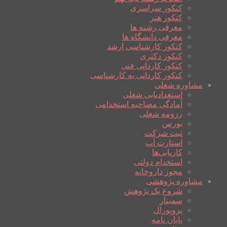
کنکور سراسری
کنکور هنر
معرفی رشته ها
معرفی دانشگاه ها
کنکور کارشناسی ارشد
کنکور دکتری
کنکور کاردانی فنی
کنکور کاردانی به کارشناسی
مشاوره شغلی
استعدادیابی شغلی
آمادگی مصاحبه استخدامی
رزومه شغلی
بورس
ثبت شرکت
استارت آپ
کاریابی‌ها
استخدام دولتی
مجوز داروخانه
مشاوره پژوهشی
شروع یک پژوهش
سمینار
پروپوزال
پایان نامه