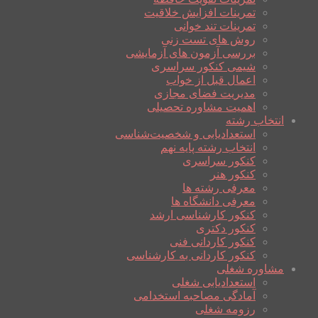
تمرینات افزایش خلاقیت
تمرینات تند خوانی
روش های تست زنی
بررسی آزمون های آزمایشی
شیمی کنکور سراسری
اعمال قبل از خواب
مدیریت فضای مجازی
اهمیت مشاوره تحصیلی
انتخاب رشته
استعدادیابی و شخصیت‌شناسی
انتخاب رشته پایه نهم
کنکور سراسری
کنکور هنر
معرفی رشته ها
معرفی دانشگاه ها
کنکور کارشناسی ارشد
کنکور دکتری
کنکور کاردانی فنی
کنکور کاردانی به کارشناسی
مشاوره شغلی
استعدادیابی شغلی
آمادگی مصاحبه استخدامی
رزومه شغلی