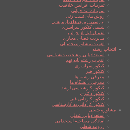
تمرینات افزایش خلاقیت
تمرینات تند خوانی
روش های تست زنی
بررسی آزمون های آزمایشی
شیمی کنکور سراسری
اعمال قبل از خواب
مدیریت فضای مجازی
اهمیت مشاوره تحصیلی
انتخاب رشته
استعدادیابی و شخصیت‌شناسی
انتخاب رشته پایه نهم
کنکور سراسری
کنکور هنر
معرفی رشته ها
معرفی دانشگاه ها
کنکور کارشناسی ارشد
کنکور دکتری
کنکور کاردانی فنی
کنکور کاردانی به کارشناسی
مشاوره شغلی
استعدادیابی شغلی
آمادگی مصاحبه استخدامی
رزومه شغلی