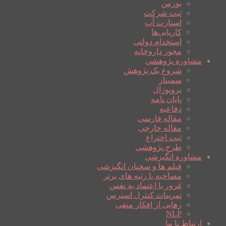
بورس
ثبت شرکت
استارت آپ
کاریابی‌ها
استخدام دولتی
مجوز داروخانه
مشاوره پژوهشی
شروع یک پژوهش
سمینار
پروپوزال
پایان نامه
دفاعیه
مقاله فارسی
مقاله خارجی
ثبت اختراع
طرح پژوهشی
مشاوره انگیزشی
فیلم ها و سخنان انگیزشی
مصاحبه با رتبه های برتر
غرور یا اعتماد به نفس
تمرینات کنترل استرس
رهایی از افکار منفی
NLP
ارتباط با ما