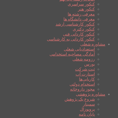
کنکور سراسری
کنکور هنر
معرفی رشته ها
معرفی دانشگاه ها
کنکور کارشناسی ارشد
کنکور دکتری
کنکور کاردانی فنی
کنکور کاردانی به کارشناسی
مشاوره شغلی
استعدادیابی شغلی
آمادگی مصاحبه استخدامی
رزومه شغلی
بورس
ثبت شرکت
استارت آپ
کاریابی‌ها
استخدام دولتی
مجوز داروخانه
مشاوره پژوهشی
شروع یک پژوهش
سمینار
پروپوزال
پایان نامه