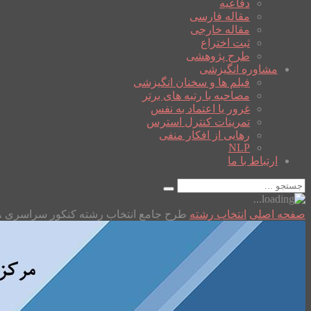
دفاعیه
مقاله فارسی
مقاله خارجی
ثبت اختراع
طرح پژوهشی
مشاوره انگیزشی
فیلم ها و سخنان انگیزشی
مصاحبه با رتبه های برتر
غرور یا اعتماد به نفس
تمرینات کنترل استرس
رهایی از افکار منفی
NLP
ارتباط با ما
صفحه اصلی
انتخاب رشته
طرح جامع انتخاب رشته کنکور سراسری ۹۸