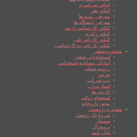
کنکور سراسری
کنکور هنر
معرفی رشته ها
معرفی دانشگاه ها
کنکور کارشناسی ارشد
کنکور دکتری
کنکور کاردانی فنی
کنکور کاردانی به کارشناسی
مشاوره شغلی
استعدادیابی شغلی
آمادگی مصاحبه استخدامی
رزومه شغلی
بورس
ثبت شرکت
استارت آپ
کاریابی‌ها
استخدام دولتی
مجوز داروخانه
مشاوره پژوهشی
شروع یک پژوهش
سمینار
پروپوزال
پایان نامه