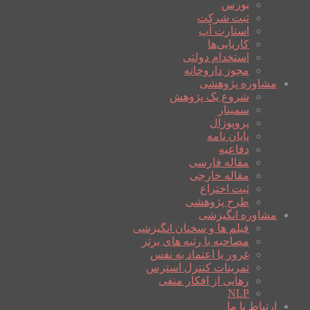
بورس
ثبت شرکت
استارت آپ
کاریابی‌ها
استخدام دولتی
مجوز داروخانه
مشاوره پژوهشی
شروع یک پژوهش
سمینار
پروپوزال
پایان نامه
دفاعیه
مقاله فارسی
مقاله خارجی
ثبت اختراع
طرح پژوهشی
مشاوره انگیزشی
فیلم ها و سخنان انگیزشی
مصاحبه با رتبه های برتر
غرور یا اعتماد به نفس
تمرینات کنترل استرس
رهایی از افکار منفی
NLP
ارتباط با ما