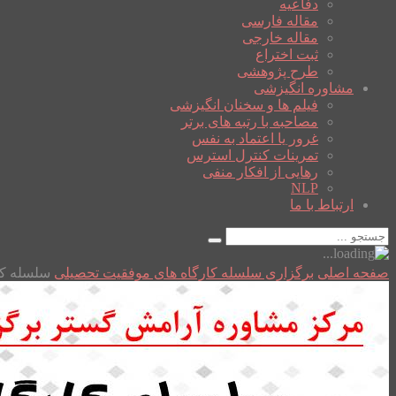
دفاعیه
مقاله فارسی
مقاله خارجی
ثبت اختراع
طرح پژوهشی
مشاوره انگیزشی
فیلم ها و سخنان انگیزشی
مصاحبه با رتبه های برتر
غرور یا اعتماد به نفس
تمرینات کنترل استرس
رهایی از افکار منفی
NLP
ارتباط با ما
صفحه اصلی
برگزاری سلسله کارگاه های موفقیت تحصیلی
سلسله کا