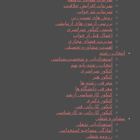
تمرینات افزایش خلاقیت
تمرینات تند خوانی
روش های تست زنی
بررسی آزمون های آزمایشی
شیمی کنکور سراسری
اعمال قبل از خواب
مدیریت فضای مجازی
اهمیت مشاوره تحصیلی
انتخاب رشته
استعدادیابی و شخصیت‌شناسی
انتخاب رشته پایه نهم
کنکور سراسری
کنکور هنر
معرفی رشته ها
معرفی دانشگاه ها
کنکور کارشناسی ارشد
کنکور دکتری
کنکور کاردانی فنی
کنکور کاردانی به کارشناسی
مشاوره شغلی
استعدادیابی شغلی
آمادگی مصاحبه استخدامی
رزومه شغلی