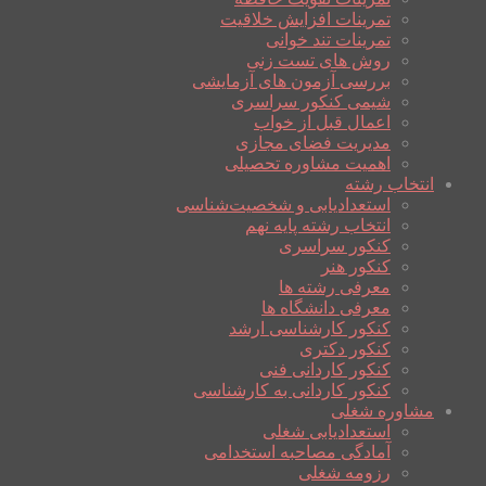
تمرینات افزایش خلاقیت
تمرینات تند خوانی
روش های تست زنی
بررسی آزمون های آزمایشی
شیمی کنکور سراسری
اعمال قبل از خواب
مدیریت فضای مجازی
اهمیت مشاوره تحصیلی
انتخاب رشته
استعدادیابی و شخصیت‌شناسی
انتخاب رشته پایه نهم
کنکور سراسری
کنکور هنر
معرفی رشته ها
معرفی دانشگاه ها
کنکور کارشناسی ارشد
کنکور دکتری
کنکور کاردانی فنی
کنکور کاردانی به کارشناسی
مشاوره شغلی
استعدادیابی شغلی
آمادگی مصاحبه استخدامی
رزومه شغلی