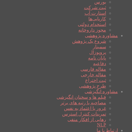
بورس
ثبت شرکت
استارت آپ
کاریابی‌ها
استخدام دولتی
مجوز داروخانه
مشاوره پژوهشی
شروع یک پژوهش
سمینار
پروپوزال
پایان نامه
دفاعیه
مقاله فارسی
مقاله خارجی
ثبت اختراع
طرح پژوهشی
مشاوره انگیزشی
فیلم ها و سخنان انگیزشی
مصاحبه با رتبه های برتر
غرور یا اعتماد به نفس
تمرینات کنترل استرس
رهایی از افکار منفی
NLP
ارتباط با ما