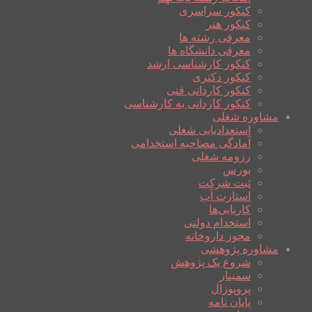
کنکور سراسری
کنکور هنر
معرفی رشته ها
معرفی دانشگاه ها
کنکور کارشناسی ارشد
کنکور دکتری
کنکور کاردانی فنی
کنکور کاردانی به کارشناسی
مشاوره شغلی
استعدادیابی شغلی
آمادگی مصاحبه استخدامی
رزومه شغلی
بورس
ثبت شرکت
استارت آپ
کاریابی‌ها
استخدام دولتی
مجوز داروخانه
مشاوره پژوهشی
شروع یک پژوهش
سمینار
پروپوزال
پایان نامه