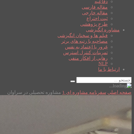
دفاعیه
مقاله فارسی
مقاله خارجی
ثبت اختراع
طرح پژوهشی
مشاوره انگیزشی
فیلم ها و سخنان انگیزشی
مصاحبه با رتبه های برتر
غرور یا اعتماد به نفس
تمرینات کنترل استرس
رهایی از افکار منفی
NLP
ارتباط با ما
صفحه اصلی
سفرنامه مشاوره ای ۱
مشاوره تحصیلی در سراوان