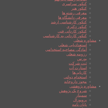
کنکور سراسری
کنکور هنر
معرفی رشته ها
معرفی دانشگاه ها
کنکور کارشناسی ارشد
کنکور دکتری
کنکور کاردانی فنی
کنکور کاردانی به کارشناسی
مشاوره شغلی
استعدادیابی شغلی
آمادگی مصاحبه استخدامی
رزومه شغلی
بورس
ثبت شرکت
استارت آپ
کاریابی‌ها
استخدام دولتی
مجوز داروخانه
مشاوره پژوهشی
شروع یک پژوهش
سمینار
پروپوزال
پایان نامه