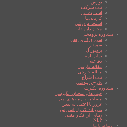
بورس
ثبت شرکت
استارت آپ
کاریابی‌ها
استخدام دولتی
مجوز داروخانه
مشاوره پژوهشی
شروع یک پژوهش
سمینار
پروپوزال
پایان نامه
دفاعیه
مقاله فارسی
مقاله خارجی
ثبت اختراع
طرح پژوهشی
مشاوره انگیزشی
فیلم ها و سخنان انگیزشی
مصاحبه با رتبه های برتر
غرور یا اعتماد به نفس
تمرینات کنترل استرس
رهایی از افکار منفی
NLP
ارتباط با ما