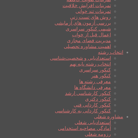
تمرینات افزایش خلاقیت
تمرینات تند خوانی
روش های تست زنی
بررسی آزمون های آزمایشی
شیمی کنکور سراسری
اعمال قبل از خواب
مدیریت فضای مجازی
اهمیت مشاوره تحصیلی
انتخاب رشته
استعدادیابی و شخصیت‌شناسی
انتخاب رشته پایه نهم
کنکور سراسری
کنکور هنر
معرفی رشته ها
معرفی دانشگاه ها
کنکور کارشناسی ارشد
کنکور دکتری
کنکور کاردانی فنی
کنکور کاردانی به کارشناسی
مشاوره شغلی
استعدادیابی شغلی
آمادگی مصاحبه استخدامی
رزومه شغلی