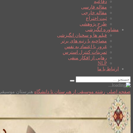
دفاعیه
مقاله فارسی
مقاله خارجی
ثبت اختراع
طرح پژوهشی
مشاوره انگیزشی
فیلم ها و سخنان انگیزشی
مصاحبه با رتبه های برتر
غرور یا اعتماد به نفس
تمرینات کنترل استرس
رهایی از افکار منفی
NLP
ارتباط با ما
صفحه اصلی
رشته موسیقی از هنرستان تا دانشگاه
هنرستان موسیقی 