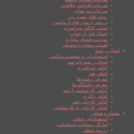
تمرینات افزایش خلاقیت
تمرینات تند خوانی
روش های تست زنی
بررسی آزمون های آزمایشی
شیمی کنکور سراسری
اعمال قبل از خواب
مدیریت فضای مجازی
اهمیت مشاوره تحصیلی
انتخاب رشته
استعدادیابی و شخصیت‌شناسی
انتخاب رشته پایه نهم
کنکور سراسری
کنکور هنر
معرفی رشته ها
معرفی دانشگاه ها
کنکور کارشناسی ارشد
کنکور دکتری
کنکور کاردانی فنی
کنکور کاردانی به کارشناسی
مشاوره شغلی
استعدادیابی شغلی
آمادگی مصاحبه استخدامی
رزومه شغلی