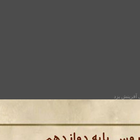
آفرینش یزد