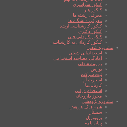
کنکور سراسری
کنکور هنر
معرفی رشته ها
معرفی دانشگاه ها
کنکور کارشناسی ارشد
کنکور دکتری
کنکور کاردانی فنی
کنکور کاردانی به کارشناسی
مشاوره شغلی
استعدادیابی شغلی
آمادگی مصاحبه استخدامی
رزومه شغلی
بورس
ثبت شرکت
استارت آپ
کاریابی‌ها
استخدام دولتی
مجوز داروخانه
مشاوره پژوهشی
شروع یک پژوهش
سمینار
پروپوزال
پایان نامه