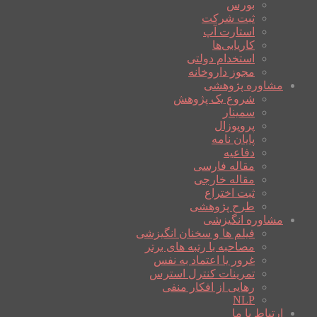
بورس
ثبت شرکت
استارت آپ
کاریابی‌ها
استخدام دولتی
مجوز داروخانه
مشاوره پژوهشی
شروع یک پژوهش
سمینار
پروپوزال
پایان نامه
دفاعیه
مقاله فارسی
مقاله خارجی
ثبت اختراع
طرح پژوهشی
مشاوره انگیزشی
فیلم ها و سخنان انگیزشی
مصاحبه با رتبه های برتر
غرور یا اعتماد به نفس
تمرینات کنترل استرس
رهایی از افکار منفی
NLP
ارتباط با ما