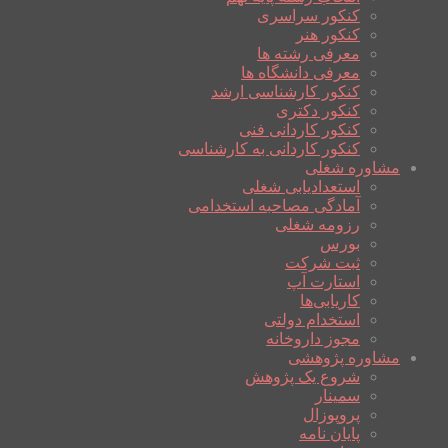
کنکور سراسری
کنکور هنر
معرفی رشته ها
معرفی دانشگاه ها
کنکور کارشناسی ارشد
کنکور دکتری
کنکور کاردانی فنی
کنکور کاردانی به کارشناسی
مشاوره شغلی
استعدادیابی شغلی
آمادگی مصاحبه استخدامی
رزومه شغلی
بورس
ثبت شرکت
استارت آپ
کاریابی‌ها
استخدام دولتی
مجوز داروخانه
مشاوره پژوهشی
شروع یک پژوهش
سمینار
پروپوزال
پایان نامه