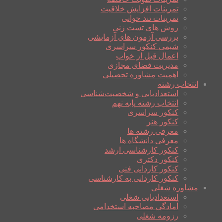
تمرینات افزایش خلاقیت
تمرینات تند خوانی
روش های تست زنی
بررسی آزمون های آزمایشی
شیمی کنکور سراسری
اعمال قبل از خواب
مدیریت فضای مجازی
اهمیت مشاوره تحصیلی
انتخاب رشته
استعدادیابی و شخصیت‌شناسی
انتخاب رشته پایه نهم
کنکور سراسری
کنکور هنر
معرفی رشته ها
معرفی دانشگاه ها
کنکور کارشناسی ارشد
کنکور دکتری
کنکور کاردانی فنی
کنکور کاردانی به کارشناسی
مشاوره شغلی
استعدادیابی شغلی
آمادگی مصاحبه استخدامی
رزومه شغلی