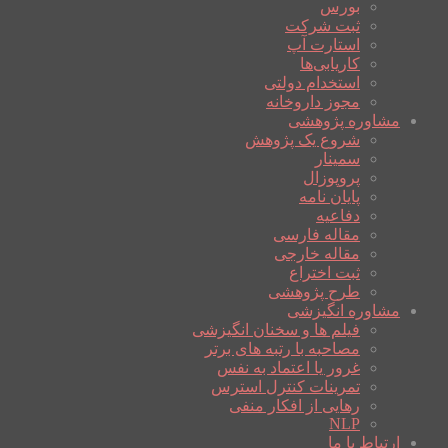
بورس
ثبت شرکت
استارت آپ
کاریابی‌ها
استخدام دولتی
مجوز داروخانه
مشاوره پژوهشی
شروع یک پژوهش
سمینار
پروپوزال
پایان نامه
دفاعیه
مقاله فارسی
مقاله خارجی
ثبت اختراع
طرح پژوهشی
مشاوره انگیزشی
فیلم ها و سخنان انگیزشی
مصاحبه با رتبه های برتر
غرور یا اعتماد به نفس
تمرینات کنترل استرس
رهایی از افکار منفی
NLP
ارتباط با ما