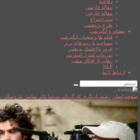
دفاعیه
مقاله فارسی
مقاله خارجی
ثبت اختراع
طرح پژوهشی
مشاوره انگیزشی
فیلم ها و سخنان انگیزشی
مصاحبه با رتبه های برتر
غرور یا اعتماد به نفس
تمرینات کنترل استرس
رهایی از افکار منفی
NLP
ارتباط با ما
صفحه اصلی
رشته بازیگری کارگردانی سینما تئاتر نمایش عروسکی
ر