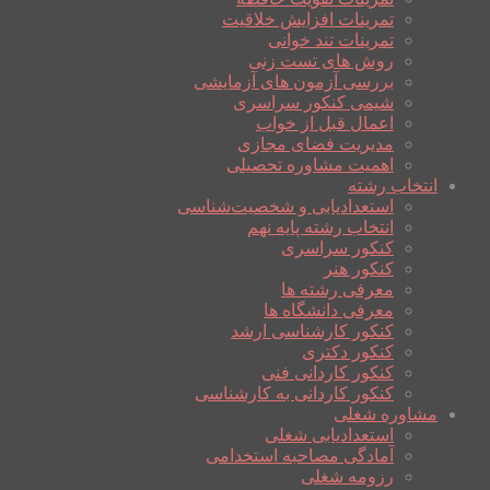
تمرینات افزایش خلاقیت
تمرینات تند خوانی
روش های تست زنی
بررسی آزمون های آزمایشی
شیمی کنکور سراسری
اعمال قبل از خواب
مدیریت فضای مجازی
اهمیت مشاوره تحصیلی
انتخاب رشته
استعدادیابی و شخصیت‌شناسی
انتخاب رشته پایه نهم
کنکور سراسری
کنکور هنر
معرفی رشته ها
معرفی دانشگاه ها
کنکور کارشناسی ارشد
کنکور دکتری
کنکور کاردانی فنی
کنکور کاردانی به کارشناسی
مشاوره شغلی
استعدادیابی شغلی
آمادگی مصاحبه استخدامی
رزومه شغلی