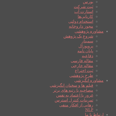
بورس
ثبت شرکت
استارت آپ
کاریابی‌ها
استخدام دولتی
مجوز داروخانه
مشاوره پژوهشی
شروع یک پژوهش
سمینار
پروپوزال
پایان نامه
دفاعیه
مقاله فارسی
مقاله خارجی
ثبت اختراع
طرح پژوهشی
مشاوره انگیزشی
فیلم ها و سخنان انگیزشی
مصاحبه با رتبه های برتر
غرور یا اعتماد به نفس
تمرینات کنترل استرس
رهایی از افکار منفی
NLP
ارتباط با ما