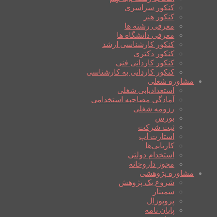
کنکور سراسری
کنکور هنر
معرفی رشته ها
معرفی دانشگاه ها
کنکور کارشناسی ارشد
کنکور دکتری
کنکور کاردانی فنی
کنکور کاردانی به کارشناسی
مشاوره شغلی
استعدادیابی شغلی
آمادگی مصاحبه استخدامی
رزومه شغلی
بورس
ثبت شرکت
استارت آپ
کاریابی‌ها
استخدام دولتی
مجوز داروخانه
مشاوره پژوهشی
شروع یک پژوهش
سمینار
پروپوزال
پایان نامه