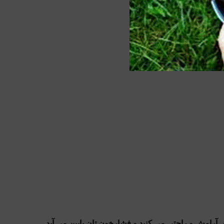
س آرامش و راحتی می کنید و فشارخون تان پایین می آید.