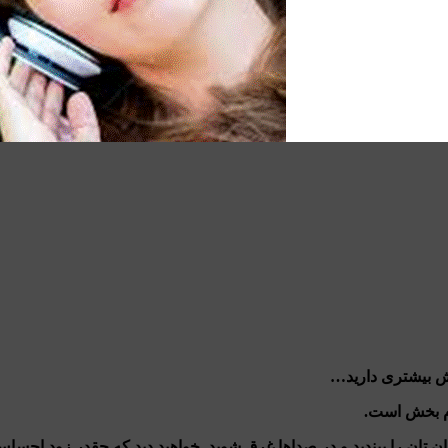
مش بیشتری دارید…
ام بخش است.
 تان را ببندید و در صداها غرق شوید. خواهید دید که چقدر زود احسا