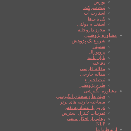
بورس
ثبت شرکت
استارت آپ
کاریابی‌ها
استخدام دولتی
مجوز داروخانه
مشاوره پژوهشی
شروع یک پژوهش
سمینار
پروپوزال
پایان نامه
دفاعیه
مقاله فارسی
مقاله خارجی
ثبت اختراع
طرح پژوهشی
مشاوره انگیزشی
فیلم ها و سخنان انگیزشی
مصاحبه با رتبه های برتر
غرور یا اعتماد به نفس
تمرینات کنترل استرس
رهایی از افکار منفی
NLP
ارتباط با ما