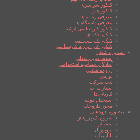
کنکور سراسری
کنکور هنر
معرفی رشته ها
معرفی دانشگاه ها
کنکور کارشناسی ارشد
کنکور دکتری
کنکور کاردانی فنی
کنکور کاردانی به کارشناسی
مشاوره شغلی
استعدادیابی شغلی
آمادگی مصاحبه استخدامی
رزومه شغلی
بورس
ثبت شرکت
استارت آپ
کاریابی‌ها
استخدام دولتی
مجوز داروخانه
مشاوره پژوهشی
شروع یک پژوهش
سمینار
پروپوزال
پایان نامه