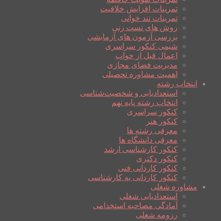
تمرینات افزایش خلاقیت
تمرینات تند خوانی
روش های تست زنی
بررسی آزمون های آزمایشی
شیمی کنکور سراسری
اعمال قبل از خواب
مدیریت فضای مجازی
اهمیت مشاوره تحصیلی
انتخاب رشته
استعدادیابی و شخصیت‌شناسی
انتخاب رشته پایه نهم
کنکور سراسری
کنکور هنر
معرفی رشته ها
معرفی دانشگاه ها
کنکور کارشناسی ارشد
کنکور دکتری
کنکور کاردانی فنی
کنکور کاردانی به کارشناسی
مشاوره شغلی
استعدادیابی شغلی
آمادگی مصاحبه استخدامی
رزومه شغلی