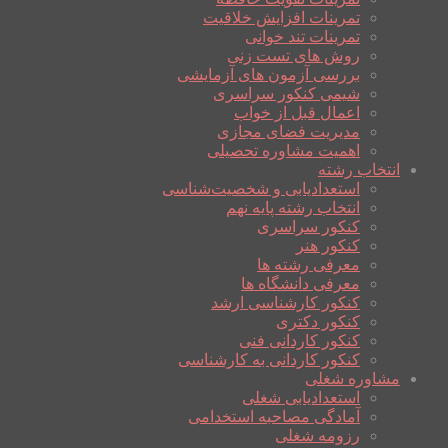
تمرینات افزایش خلاقیت
تمرینات تند خوانی
روش های تست زنی
بررسی آزمون های آزمایشی
شیمی کنکور سراسری
اعمال قبل از خواب
مدیریت فضای مجازی
اهمیت مشاوره تحصیلی
انتخاب رشته
استعدادیابی و شخصیت‌شناسی
انتخاب رشته پایه نهم
کنکور سراسری
کنکور هنر
معرفی رشته ها
معرفی دانشگاه ها
کنکور کارشناسی ارشد
کنکور دکتری
کنکور کاردانی فنی
کنکور کاردانی به کارشناسی
مشاوره شغلی
استعدادیابی شغلی
آمادگی مصاحبه استخدامی
رزومه شغلی