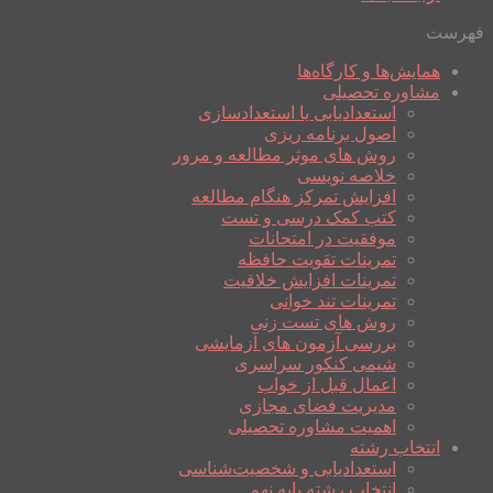
فهرست
همایش‌ها و کارگاه‌ها
مشاوره تحصیلی
استعدادیابی یا استعدادسازی
اصول برنامه ریزی
روش های موثر مطالعه و مرور
خلاصه نویسی
افزایش تمرکز هنگام مطالعه
کتب کمک درسی و تست
موفقیت در امتحانات
تمرینات تقویت حافظه
تمرینات افزایش خلاقیت
تمرینات تند خوانی
روش های تست زنی
بررسی آزمون های آزمایشی
شیمی کنکور سراسری
اعمال قبل از خواب
مدیریت فضای مجازی
اهمیت مشاوره تحصیلی
انتخاب رشته
استعدادیابی و شخصیت‌شناسی
انتخاب رشته پایه نهم