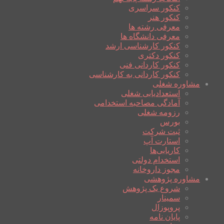
کنکور سراسری
کنکور هنر
معرفی رشته ها
معرفی دانشگاه ها
کنکور کارشناسی ارشد
کنکور دکتری
کنکور کاردانی فنی
کنکور کاردانی به کارشناسی
مشاوره شغلی
استعدادیابی شغلی
آمادگی مصاحبه استخدامی
رزومه شغلی
بورس
ثبت شرکت
استارت آپ
کاریابی‌ها
استخدام دولتی
مجوز داروخانه
مشاوره پژوهشی
شروع یک پژوهش
سمینار
پروپوزال
پایان نامه