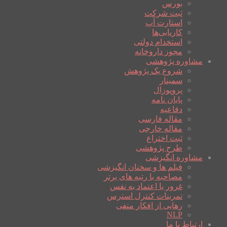
بورس
ثبت شرکت
استارت آپ
کاریابی‌ها
استخدام دولتی
مجوز داروخانه
مشاوره پژوهشی
شروع یک پژوهش
سمینار
پروپوزال
پایان نامه
دفاعیه
مقاله فارسی
مقاله خارجی
ثبت اختراع
طرح پژوهشی
مشاوره انگیزشی
فیلم ها و سخنان انگیزشی
مصاحبه با رتبه های برتر
غرور یا اعتماد به نفس
تمرینات کنترل استرس
رهایی از افکار منفی
NLP
ارتباط با ما