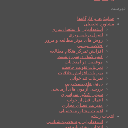
فهرست
همایش‌ها و کارگاه‌ها
مشاوره تحصیلی
استعدادیابی یا استعدادسازی
اصول برنامه ریزی
روش های موثر مطالعه و مرور
خلاصه نویسی
افزایش تمرکز هنگام مطالعه
کتب کمک درسی و تست
موفقیت در امتحانات
تمرینات تقویت حافظه
تمرینات افزایش خلاقیت
تمرینات تند خوانی
روش های تست زنی
بررسی آزمون های آزمایشی
شیمی کنکور سراسری
اعمال قبل از خواب
مدیریت فضای مجازی
اهمیت مشاوره تحصیلی
انتخاب رشته
استعدادیابی و شخصیت‌شناسی
انتخاب رشته پایه نهم