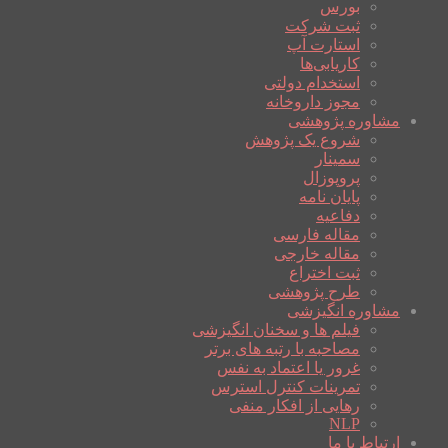
بورس
ثبت شرکت
استارت آپ
کاریابی‌ها
استخدام دولتی
مجوز داروخانه
مشاوره پژوهشی
شروع یک پژوهش
سمینار
پروپوزال
پایان نامه
دفاعیه
مقاله فارسی
مقاله خارجی
ثبت اختراع
طرح پژوهشی
مشاوره انگیزشی
فیلم ها و سخنان انگیزشی
مصاحبه با رتبه های برتر
غرور یا اعتماد به نفس
تمرینات کنترل استرس
رهایی از افکار منفی
NLP
ارتباط با ما