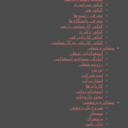
کنکور سراسری
کنکور هنر
معرفی رشته ها
معرفی دانشگاه ها
کنکور کارشناسی ارشد
کنکور دکتری
کنکور کاردانی فنی
کنکور کاردانی به کارشناسی
مشاوره شغلی
استعدادیابی شغلی
آمادگی مصاحبه استخدامی
رزومه شغلی
بورس
ثبت شرکت
استارت آپ
کاریابی‌ها
استخدام دولتی
مجوز داروخانه
مشاوره پژوهشی
شروع یک پژوهش
سمینار
پروپوزال
پایان نامه