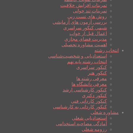
تمرینات افزایش خلاقیت
تمرینات تند خوانی
روش های تست زنی
بررسی آزمون های آزمایشی
شیمی کنکور سراسری
اعمال قبل از خواب
مدیریت فضای مجازی
اهمیت مشاوره تحصیلی
انتخاب رشته
استعدادیابی و شخصیت‌شناسی
انتخاب رشته پایه نهم
کنکور سراسری
کنکور هنر
معرفی رشته ها
معرفی دانشگاه ها
کنکور کارشناسی ارشد
کنکور دکتری
کنکور کاردانی فنی
کنکور کاردانی به کارشناسی
مشاوره شغلی
استعدادیابی شغلی
آمادگی مصاحبه استخدامی
رزومه شغلی