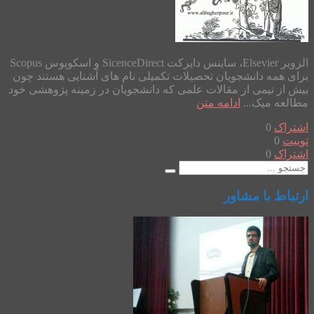
الزویر Elsevier، ساینس دایرکت SicenceDirect و اسکوپوس Scopus
برای همه دانشجویان تحصیلات تکمیلی نام های آشنایی هستند چون
بیش از نیمی از مقالات علمی که دانشجویان در زمینه پژوهشی خود
مطالعه میک...
ادامه متن
اشتراک
0
توییت
0
اشتراک
0
ارتباط با مشاور