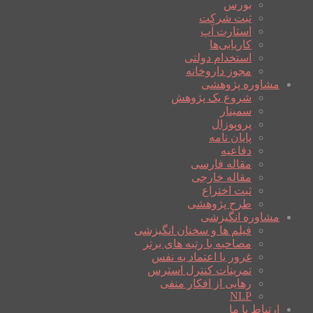
بورس
ثبت شرکت
استارت آپ
کاریابی‌ها
استخدام دولتی
مجوز داروخانه
مشاوره پژوهشی
شروع یک پژوهش
سمینار
پروپوزال
پایان نامه
دفاعیه
مقاله فارسی
مقاله خارجی
ثبت اختراع
طرح پژوهشی
مشاوره انگیزشی
فیلم ها و سخنان انگیزشی
مصاحبه با رتبه های برتر
غرور یا اعتماد به نفس
تمرینات کنترل استرس
رهایی از افکار منفی
NLP
ارتباط با ما