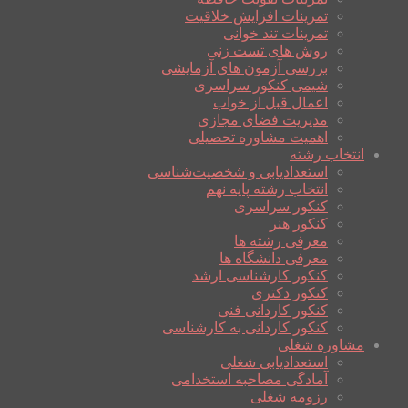
تمرینات افزایش خلاقیت
تمرینات تند خوانی
روش های تست زنی
بررسی آزمون های آزمایشی
شیمی کنکور سراسری
اعمال قبل از خواب
مدیریت فضای مجازی
اهمیت مشاوره تحصیلی
انتخاب رشته
استعدادیابی و شخصیت‌شناسی
انتخاب رشته پایه نهم
کنکور سراسری
کنکور هنر
معرفی رشته ها
معرفی دانشگاه ها
کنکور کارشناسی ارشد
کنکور دکتری
کنکور کاردانی فنی
کنکور کاردانی به کارشناسی
مشاوره شغلی
استعدادیابی شغلی
آمادگی مصاحبه استخدامی
رزومه شغلی