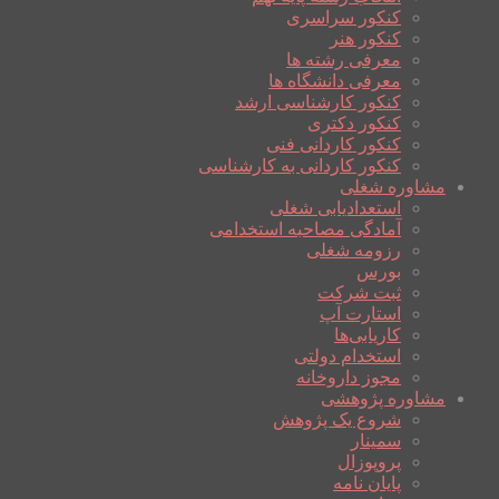
کنکور سراسری
کنکور هنر
معرفی رشته ها
معرفی دانشگاه ها
کنکور کارشناسی ارشد
کنکور دکتری
کنکور کاردانی فنی
کنکور کاردانی به کارشناسی
مشاوره شغلی
استعدادیابی شغلی
آمادگی مصاحبه استخدامی
رزومه شغلی
بورس
ثبت شرکت
استارت آپ
کاریابی‌ها
استخدام دولتی
مجوز داروخانه
مشاوره پژوهشی
شروع یک پژوهش
سمینار
پروپوزال
پایان نامه