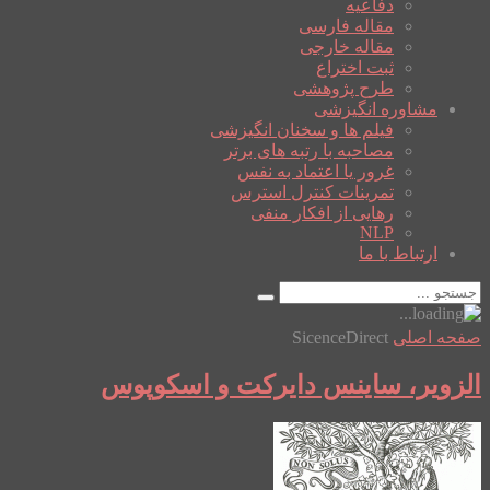
دفاعیه
مقاله فارسی
مقاله خارجی
ثبت اختراع
طرح پژوهشی
مشاوره انگیزشی
فیلم ها و سخنان انگیزشی
مصاحبه با رتبه های برتر
غرور یا اعتماد به نفس
تمرینات کنترل استرس
رهایی از افکار منفی
NLP
ارتباط با ما
صفحه اصلی
SicenceDirect
الزویر، ساینس دایرکت و اسکوپوس