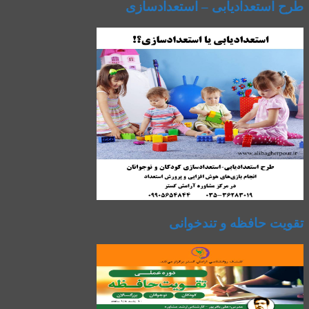
طرح استعدادیابی – استعدادسازی
تقویت حافظه و تندخوانی