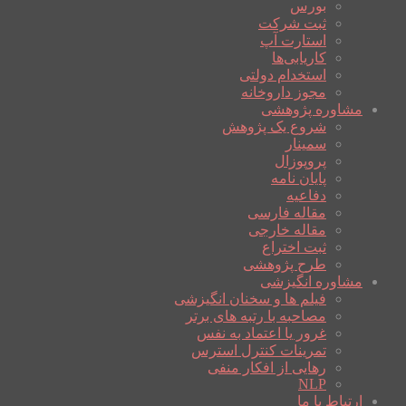
بورس
ثبت شرکت
استارت آپ
کاریابی‌ها
استخدام دولتی
مجوز داروخانه
مشاوره پژوهشی
شروع یک پژوهش
سمینار
پروپوزال
پایان نامه
دفاعیه
مقاله فارسی
مقاله خارجی
ثبت اختراع
طرح پژوهشی
مشاوره انگیزشی
فیلم ها و سخنان انگیزشی
مصاحبه با رتبه های برتر
غرور یا اعتماد به نفس
تمرینات کنترل استرس
رهایی از افکار منفی
NLP
ارتباط با ما