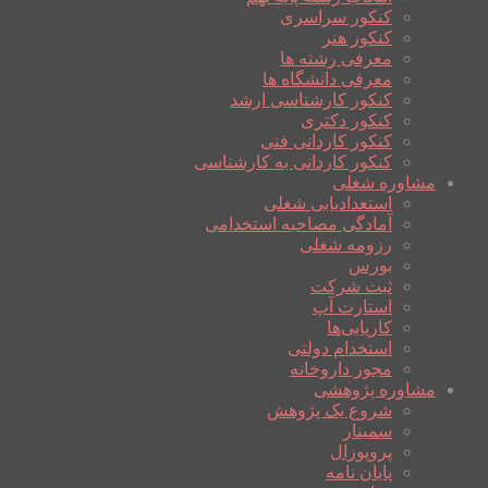
کنکور سراسری
کنکور هنر
معرفی رشته ها
معرفی دانشگاه ها
کنکور کارشناسی ارشد
کنکور دکتری
کنکور کاردانی فنی
کنکور کاردانی به کارشناسی
مشاوره شغلی
استعدادیابی شغلی
آمادگی مصاحبه استخدامی
رزومه شغلی
بورس
ثبت شرکت
استارت آپ
کاریابی‌ها
استخدام دولتی
مجوز داروخانه
مشاوره پژوهشی
شروع یک پژوهش
سمینار
پروپوزال
پایان نامه