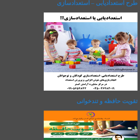
طرح استعدادیابی – استعدادسازی
تقویت حافظه و تندخوانی