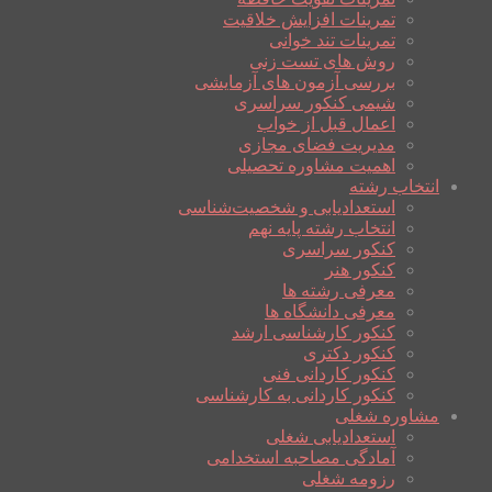
تمرینات افزایش خلاقیت
تمرینات تند خوانی
روش های تست زنی
بررسی آزمون های آزمایشی
شیمی کنکور سراسری
اعمال قبل از خواب
مدیریت فضای مجازی
اهمیت مشاوره تحصیلی
انتخاب رشته
استعدادیابی و شخصیت‌شناسی
انتخاب رشته پایه نهم
کنکور سراسری
کنکور هنر
معرفی رشته ها
معرفی دانشگاه ها
کنکور کارشناسی ارشد
کنکور دکتری
کنکور کاردانی فنی
کنکور کاردانی به کارشناسی
مشاوره شغلی
استعدادیابی شغلی
آمادگی مصاحبه استخدامی
رزومه شغلی