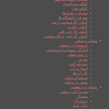
کنکور سراسری
کنکور هنر
معرفی رشته ها
معرفی دانشگاه ها
کنکور کارشناسی ارشد
کنکور دکتری
کنکور کاردانی فنی
کنکور کاردانی به کارشناسی
مشاوره شغلی
استعدادیابی شغلی
آمادگی مصاحبه استخدامی
رزومه شغلی
بورس
ثبت شرکت
استارت آپ
کاریابی‌ها
استخدام دولتی
مجوز داروخانه
مشاوره پژوهشی
شروع یک پژوهش
سمینار
پروپوزال
پایان نامه