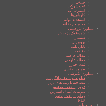
بورس
ثبت شرکت
استارت آپ
کاریابی‌ها
استخدام دولتی
مجوز داروخانه
مشاوره پژوهشی
شروع یک پژوهش
سمینار
پروپوزال
پایان نامه
دفاعیه
مقاله فارسی
مقاله خارجی
ثبت اختراع
طرح پژوهشی
مشاوره انگیزشی
فیلم ها و سخنان انگیزشی
مصاحبه با رتبه های برتر
غرور یا اعتماد به نفس
تمرینات کنترل استرس
رهایی از افکار منفی
NLP
ارتباط با ما