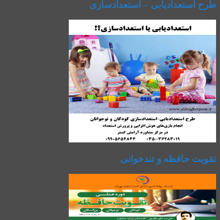
طرح استعدادیابی – استعدادسازی
تقویت حافظه و تندخوانی