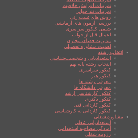
تمرینات افزایش خلاقیت
تمرینات تند خوانی
روش های تست زنی
بررسی آزمون های آزمایشی
شیمی کنکور سراسری
اعمال قبل از خواب
مدیریت فضای مجازی
اهمیت مشاوره تحصیلی
انتخاب رشته
استعدادیابی و شخصیت‌شناسی
انتخاب رشته پایه نهم
کنکور سراسری
کنکور هنر
معرفی رشته ها
معرفی دانشگاه ها
کنکور کارشناسی ارشد
کنکور دکتری
کنکور کاردانی فنی
کنکور کاردانی به کارشناسی
مشاوره شغلی
استعدادیابی شغلی
آمادگی مصاحبه استخدامی
رزومه شغلی