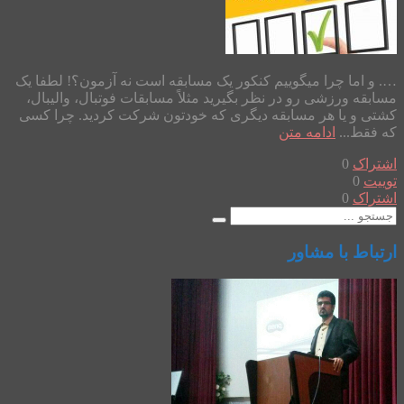
…. و اما چرا میگوییم کنکور یک مسابقه است نه آزمون؟! لطفا یک
مسابقه ورزشی رو در نظر بگیرید مثلاً مسابقات فوتبال، والیبال،
کشتی و یا هر مسابقه دیگری که خودتون شرکت کردید. چرا کسی
که فقط...
ادامه متن
اشتراک
0
توییت
0
اشتراک
0
ارتباط با مشاور