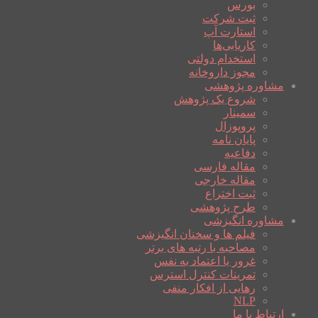
بورس
ثبت شرکت
استارت آپ
کاریابی‌ها
استخدام دولتی
مجوز داروخانه
مشاوره پژوهشی
شروع یک پژوهش
سمینار
پروپوزال
پایان نامه
دفاعیه
مقاله فارسی
مقاله خارجی
ثبت اختراع
طرح پژوهشی
مشاوره انگیزشی
فیلم ها و سخنان انگیزشی
مصاحبه با رتبه های برتر
غرور یا اعتماد به نفس
تمرینات کنترل استرس
رهایی از افکار منفی
NLP
ارتباط با ما