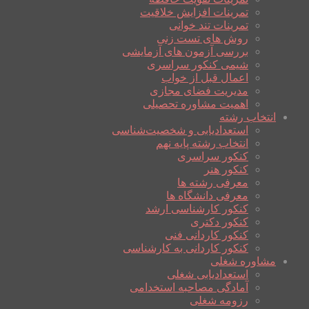
تمرینات افزایش خلاقیت
تمرینات تند خوانی
روش های تست زنی
بررسی آزمون های آزمایشی
شیمی کنکور سراسری
اعمال قبل از خواب
مدیریت فضای مجازی
اهمیت مشاوره تحصیلی
انتخاب رشته
استعدادیابی و شخصیت‌شناسی
انتخاب رشته پایه نهم
کنکور سراسری
کنکور هنر
معرفی رشته ها
معرفی دانشگاه ها
کنکور کارشناسی ارشد
کنکور دکتری
کنکور کاردانی فنی
کنکور کاردانی به کارشناسی
مشاوره شغلی
استعدادیابی شغلی
آمادگی مصاحبه استخدامی
رزومه شغلی