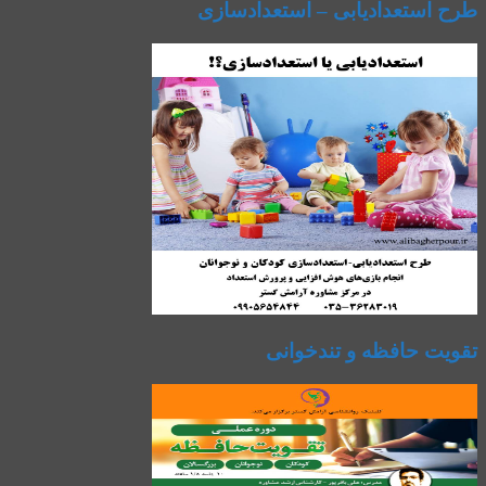
طرح استعدادیابی – استعدادسازی
تقویت حافظه و تندخوانی