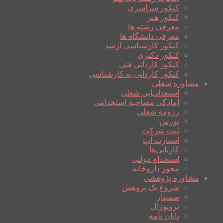
کنکور سراسری
کنکور هنر
معرفی رشته ها
معرفی دانشگاه ها
کنکور کارشناسی ارشد
کنکور دکتری
کنکور کاردانی فنی
کنکور کاردانی به کارشناسی
مشاوره شغلی
استعدادیابی شغلی
آمادگی مصاحبه استخدامی
رزومه شغلی
بورس
ثبت شرکت
استارت آپ
کاریابی‌ها
استخدام دولتی
مجوز داروخانه
مشاوره پژوهشی
شروع یک پژوهش
سمینار
پروپوزال
پایان نامه