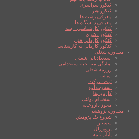
کنکور سراسری
کنکور هنر
معرفی رشته ها
معرفی دانشگاه ها
کنکور کارشناسی ارشد
کنکور دکتری
کنکور کاردانی فنی
کنکور کاردانی به کارشناسی
مشاوره شغلی
استعدادیابی شغلی
آمادگی مصاحبه استخدامی
رزومه شغلی
بورس
ثبت شرکت
استارت آپ
کاریابی‌ها
استخدام دولتی
مجوز داروخانه
مشاوره پژوهشی
شروع یک پژوهش
سمینار
پروپوزال
پایان نامه