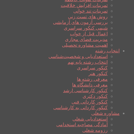
تمرینات افزایش خلاقیت
تمرینات تند خوانی
روش های تست زنی
بررسی آزمون های آزمایشی
شیمی کنکور سراسری
اعمال قبل از خواب
مدیریت فضای مجازی
اهمیت مشاوره تحصیلی
انتخاب رشته
استعدادیابی و شخصیت‌شناسی
انتخاب رشته پایه نهم
کنکور سراسری
کنکور هنر
معرفی رشته ها
معرفی دانشگاه ها
کنکور کارشناسی ارشد
کنکور دکتری
کنکور کاردانی فنی
کنکور کاردانی به کارشناسی
مشاوره شغلی
استعدادیابی شغلی
آمادگی مصاحبه استخدامی
رزومه شغلی