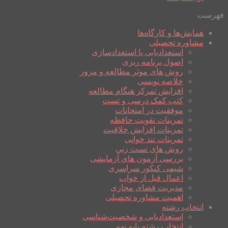
فهرست
همایش‌ها و کارگاه‌ها
مشاوره تحصیلی
استعدادیابی یا استعدادسازی
اصول برنامه ریزی
روش های موثر مطالعه و مرور
خلاصه نویسی
افزایش تمرکز هنگام مطالعه
کتب کمک درسی و تست
موفقیت در امتحانات
تمرینات تقویت حافظه
تمرینات افزایش خلاقیت
تمرینات تند خوانی
روش های تست زنی
بررسی آزمون های آزمایشی
شیمی کنکور سراسری
اعمال قبل از خواب
مدیریت فضای مجازی
اهمیت مشاوره تحصیلی
انتخاب رشته
استعدادیابی و شخصیت‌شناسی
انتخاب رشته پایه نهم