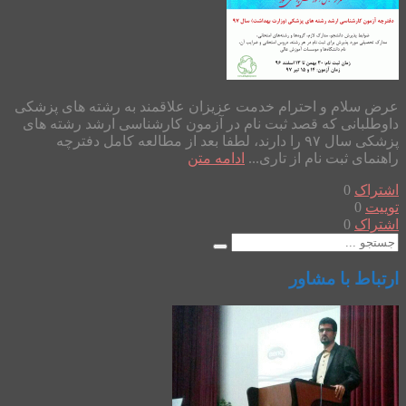
عرض سلام و احترام خدمت عزیزان علاقمند به رشته های پزشکی
داوطلبانی که قصد ثبت نام در آزمون کارشناسی ارشد رشته های
پزشکی سال ۹۷ را دارند، لطفا بعد از مطالعه کامل دفترچه
راهنمای ثبت نام از تاری...
ادامه متن
اشتراک
0
توییت
0
اشتراک
0
ارتباط با مشاور