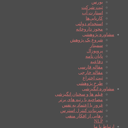
بورس
ثبت شرکت
استارت آپ
کاریابی‌ها
استخدام دولتی
مجوز داروخانه
مشاوره پژوهشی
شروع یک پژوهش
سمینار
پروپوزال
پایان نامه
دفاعیه
مقاله فارسی
مقاله خارجی
ثبت اختراع
طرح پژوهشی
مشاوره انگیزشی
فیلم ها و سخنان انگیزشی
مصاحبه با رتبه های برتر
غرور یا اعتماد به نفس
تمرینات کنترل استرس
رهایی از افکار منفی
NLP
ارتباط با ما