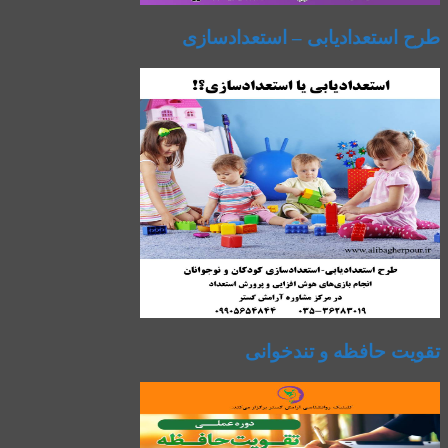
طرح استعدادیابی – استعدادسازی
تقویت حافظه و تندخوانی