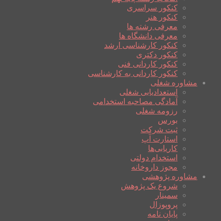
کنکور سراسری
کنکور هنر
معرفی رشته ها
معرفی دانشگاه ها
کنکور کارشناسی ارشد
کنکور دکتری
کنکور کاردانی فنی
کنکور کاردانی به کارشناسی
مشاوره شغلی
استعدادیابی شغلی
آمادگی مصاحبه استخدامی
رزومه شغلی
بورس
ثبت شرکت
استارت آپ
کاریابی‌ها
استخدام دولتی
مجوز داروخانه
مشاوره پژوهشی
شروع یک پژوهش
سمینار
پروپوزال
پایان نامه