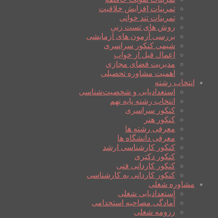
تمرینات افزایش خلاقیت
تمرینات تند خوانی
روش های تست زنی
بررسی آزمون های آزمایشی
شیمی کنکور سراسری
اعمال قبل از خواب
مدیریت فضای مجازی
اهمیت مشاوره تحصیلی
انتخاب رشته
استعدادیابی و شخصیت‌شناسی
انتخاب رشته پایه نهم
کنکور سراسری
کنکور هنر
معرفی رشته ها
معرفی دانشگاه ها
کنکور کارشناسی ارشد
کنکور دکتری
کنکور کاردانی فنی
کنکور کاردانی به کارشناسی
مشاوره شغلی
استعدادیابی شغلی
آمادگی مصاحبه استخدامی
رزومه شغلی