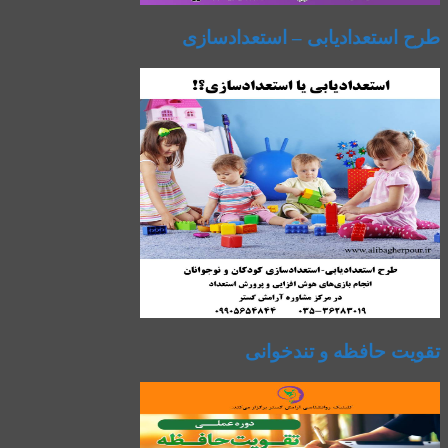
طرح استعدادیابی – استعدادسازی
تقویت حافظه و تندخوانی