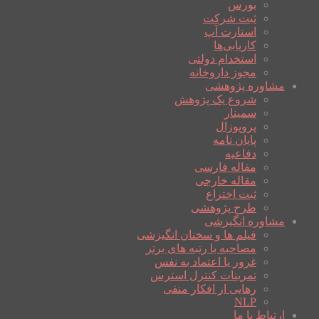
بورس
ثبت شرکت
استارت آپ
کاریابی‌ها
استخدام دولتی
مجوز داروخانه
مشاوره پژوهشی
شروع یک پژوهش
سمینار
پروپوزال
پایان نامه
دفاعیه
مقاله فارسی
مقاله خارجی
ثبت اختراع
طرح پژوهشی
مشاوره انگیزشی
فیلم ها و سخنان انگیزشی
مصاحبه با رتبه های برتر
غرور یا اعتماد به نفس
تمرینات کنترل استرس
رهایی از افکار منفی
NLP
ارتباط با ما