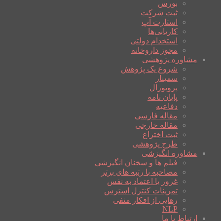
بورس
ثبت شرکت
استارت آپ
کاریابی‌ها
استخدام دولتی
مجوز داروخانه
مشاوره پژوهشی
شروع یک پژوهش
سمینار
پروپوزال
پایان نامه
دفاعیه
مقاله فارسی
مقاله خارجی
ثبت اختراع
طرح پژوهشی
مشاوره انگیزشی
فیلم ها و سخنان انگیزشی
مصاحبه با رتبه های برتر
غرور یا اعتماد به نفس
تمرینات کنترل استرس
رهایی از افکار منفی
NLP
ارتباط با ما