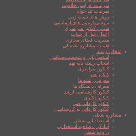
تمرینات افزایش خلاقیت
تمرینات تند خوانی
روش های تست زنی
بررسی آزمون های آزمایشی
شیمی کنکور سراسری
اعمال قبل از خواب
مدیریت فضای مجازی
اهمیت مشاوره تحصیلی
انتخاب رشته
استعدادیابی و شخصیت‌شناسی
انتخاب رشته پایه نهم
کنکور سراسری
کنکور هنر
معرفی رشته ها
معرفی دانشگاه ها
کنکور کارشناسی ارشد
کنکور دکتری
کنکور کاردانی فنی
کنکور کاردانی به کارشناسی
مشاوره شغلی
استعدادیابی شغلی
آمادگی مصاحبه استخدامی
رزومه شغلی