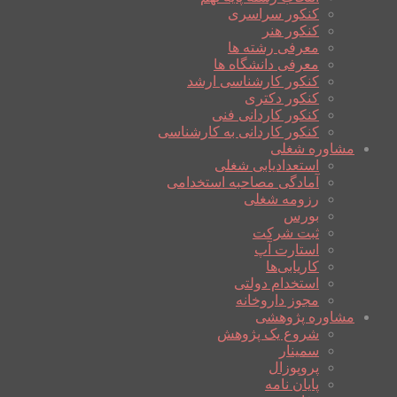
کنکور سراسری
کنکور هنر
معرفی رشته ها
معرفی دانشگاه ها
کنکور کارشناسی ارشد
کنکور دکتری
کنکور کاردانی فنی
کنکور کاردانی به کارشناسی
مشاوره شغلی
استعدادیابی شغلی
آمادگی مصاحبه استخدامی
رزومه شغلی
بورس
ثبت شرکت
استارت آپ
کاریابی‌ها
استخدام دولتی
مجوز داروخانه
مشاوره پژوهشی
شروع یک پژوهش
سمینار
پروپوزال
پایان نامه