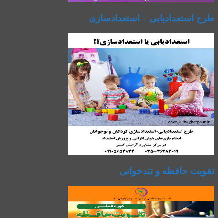
طرح استعدادیابی – استعدادسازی
تقویت حافظه و تندخوانی