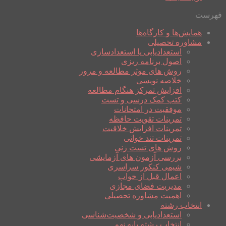
فهرست
همایش‌ها و کارگاه‌ها
مشاوره تحصیلی
استعدادیابی یا استعدادسازی
اصول برنامه ریزی
روش های موثر مطالعه و مرور
خلاصه نویسی
افزایش تمرکز هنگام مطالعه
کتب کمک درسی و تست
موفقیت در امتحانات
تمرینات تقویت حافظه
تمرینات افزایش خلاقیت
تمرینات تند خوانی
روش های تست زنی
بررسی آزمون های آزمایشی
شیمی کنکور سراسری
اعمال قبل از خواب
مدیریت فضای مجازی
اهمیت مشاوره تحصیلی
انتخاب رشته
استعدادیابی و شخصیت‌شناسی
انتخاب رشته پایه نهم