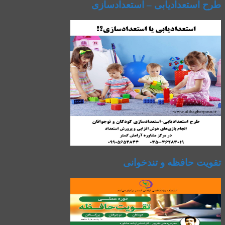
طرح استعدادیابی – استعدادسازی
تقویت حافظه و تندخوانی