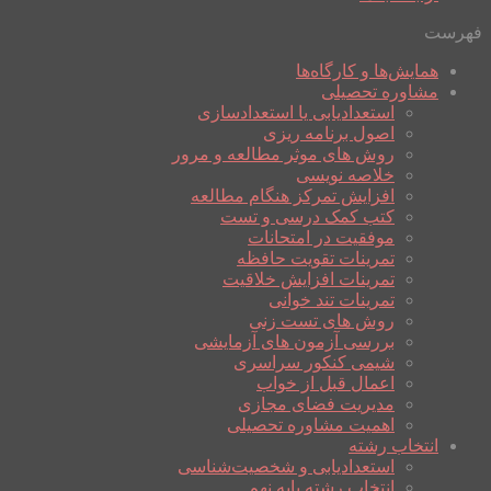
فهرست
همایش‌ها و کارگاه‌ها
مشاوره تحصیلی
استعدادیابی یا استعدادسازی
اصول برنامه ریزی
روش های موثر مطالعه و مرور
خلاصه نویسی
افزایش تمرکز هنگام مطالعه
کتب کمک درسی و تست
موفقیت در امتحانات
تمرینات تقویت حافظه
تمرینات افزایش خلاقیت
تمرینات تند خوانی
روش های تست زنی
بررسی آزمون های آزمایشی
شیمی کنکور سراسری
اعمال قبل از خواب
مدیریت فضای مجازی
اهمیت مشاوره تحصیلی
انتخاب رشته
استعدادیابی و شخصیت‌شناسی
انتخاب رشته پایه نهم