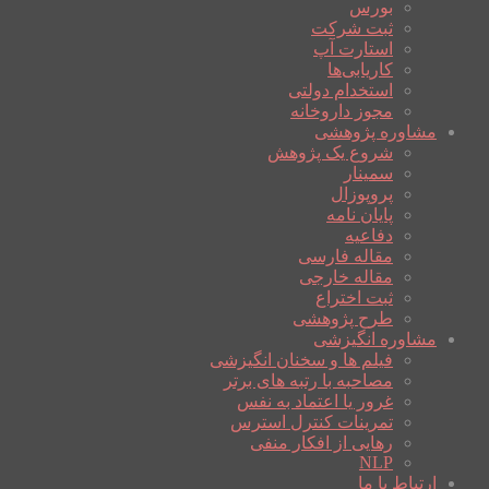
بورس
ثبت شرکت
استارت آپ
کاریابی‌ها
استخدام دولتی
مجوز داروخانه
مشاوره پژوهشی
شروع یک پژوهش
سمینار
پروپوزال
پایان نامه
دفاعیه
مقاله فارسی
مقاله خارجی
ثبت اختراع
طرح پژوهشی
مشاوره انگیزشی
فیلم ها و سخنان انگیزشی
مصاحبه با رتبه های برتر
غرور یا اعتماد به نفس
تمرینات کنترل استرس
رهایی از افکار منفی
NLP
ارتباط با ما