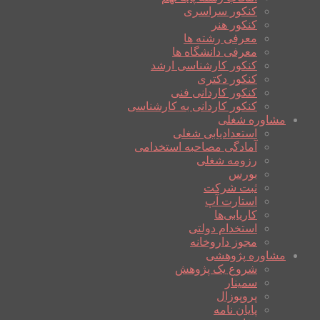
کنکور سراسری
کنکور هنر
معرفی رشته ها
معرفی دانشگاه ها
کنکور کارشناسی ارشد
کنکور دکتری
کنکور کاردانی فنی
کنکور کاردانی به کارشناسی
مشاوره شغلی
استعدادیابی شغلی
آمادگی مصاحبه استخدامی
رزومه شغلی
بورس
ثبت شرکت
استارت آپ
کاریابی‌ها
استخدام دولتی
مجوز داروخانه
مشاوره پژوهشی
شروع یک پژوهش
سمینار
پروپوزال
پایان نامه