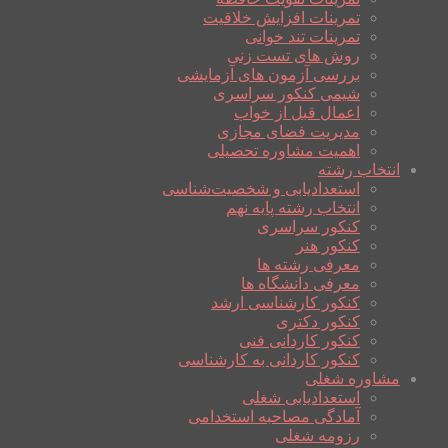
تمرینات افزایش خلاقیت
تمرینات تند خوانی
روش های تست زنی
بررسی آزمون های آزمایشی
شیمی کنکور سراسری
اعمال قبل از خواب
مدیریت فضای مجازی
اهمیت مشاوره تحصیلی
انتخاب رشته
استعدادیابی و شخصیت‌شناسی
انتخاب رشته پایه نهم
کنکور سراسری
کنکور هنر
معرفی رشته ها
معرفی دانشگاه ها
کنکور کارشناسی ارشد
کنکور دکتری
کنکور کاردانی فنی
کنکور کاردانی به کارشناسی
مشاوره شغلی
استعدادیابی شغلی
آمادگی مصاحبه استخدامی
رزومه شغلی