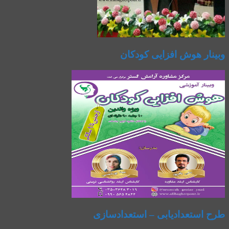
وبینار هوش افزایی کودکان
طرح استعدادیابی – استعدادسازی