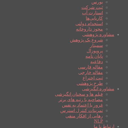
بورس
ثبت شرکت
استارت آپ
کاریابی‌ها
استخدام دولتی
مجوز داروخانه
مشاوره پژوهشی
شروع یک پژوهش
سمینار
پروپوزال
پایان نامه
دفاعیه
مقاله فارسی
مقاله خارجی
ثبت اختراع
طرح پژوهشی
مشاوره انگیزشی
فیلم ها و سخنان انگیزشی
مصاحبه با رتبه های برتر
غرور یا اعتماد به نفس
تمرینات کنترل استرس
رهایی از افکار منفی
NLP
ارتباط با ما