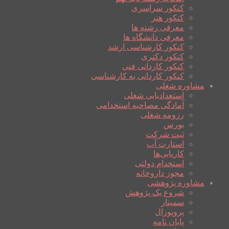
کنکور سراسری
کنکور هنر
معرفی رشته ها
معرفی دانشگاه ها
کنکور کارشناسی ارشد
کنکور دکتری
کنکور کاردانی فنی
کنکور کاردانی به کارشناسی
مشاوره شغلی
استعدادیابی شغلی
آمادگی مصاحبه استخدامی
رزومه شغلی
بورس
ثبت شرکت
استارت آپ
کاریابی‌ها
استخدام دولتی
مجوز داروخانه
مشاوره پژوهشی
شروع یک پژوهش
سمینار
پروپوزال
پایان نامه