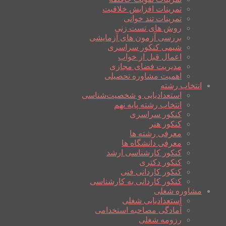
تمرینات افزایش خلاقیت
تمرینات تند خوانی
روش های تست زنی
بررسی آزمون های آزمایشی
شیمی کنکور سراسری
اعمال قبل از خواب
مدیریت فضای مجازی
اهمیت مشاوره تحصیلی
انتخاب رشته
استعدادیابی و شخصیت‌شناسی
انتخاب رشته پایه نهم
کنکور سراسری
کنکور هنر
معرفی رشته ها
معرفی دانشگاه ها
کنکور کارشناسی ارشد
کنکور دکتری
کنکور کاردانی فنی
کنکور کاردانی به کارشناسی
مشاوره شغلی
استعدادیابی شغلی
آمادگی مصاحبه استخدامی
رزومه شغلی