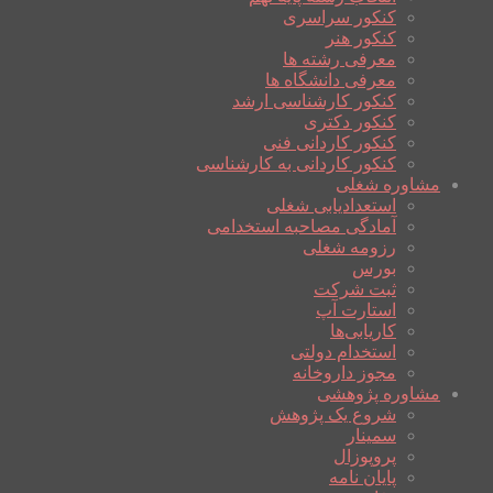
کنکور سراسری
کنکور هنر
معرفی رشته ها
معرفی دانشگاه ها
کنکور کارشناسی ارشد
کنکور دکتری
کنکور کاردانی فنی
کنکور کاردانی به کارشناسی
مشاوره شغلی
استعدادیابی شغلی
آمادگی مصاحبه استخدامی
رزومه شغلی
بورس
ثبت شرکت
استارت آپ
کاریابی‌ها
استخدام دولتی
مجوز داروخانه
مشاوره پژوهشی
شروع یک پژوهش
سمینار
پروپوزال
پایان نامه