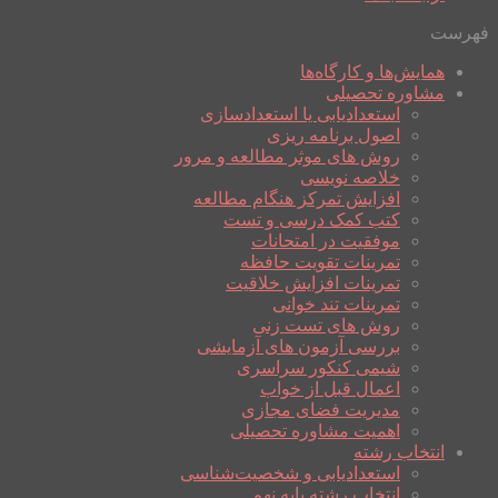
فهرست
همایش‌ها و کارگاه‌ها
مشاوره تحصیلی
استعدادیابی یا استعدادسازی
اصول برنامه ریزی
روش های موثر مطالعه و مرور
خلاصه نویسی
افزایش تمرکز هنگام مطالعه
کتب کمک درسی و تست
موفقیت در امتحانات
تمرینات تقویت حافظه
تمرینات افزایش خلاقیت
تمرینات تند خوانی
روش های تست زنی
بررسی آزمون های آزمایشی
شیمی کنکور سراسری
اعمال قبل از خواب
مدیریت فضای مجازی
اهمیت مشاوره تحصیلی
انتخاب رشته
استعدادیابی و شخصیت‌شناسی
انتخاب رشته پایه نهم