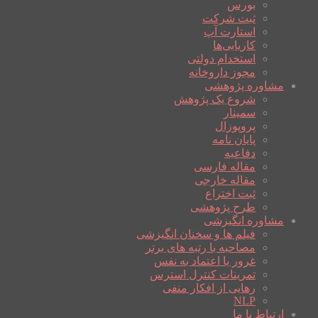
بورس
ثبت شرکت
استارت آپ
کاریابی‌ها
استخدام دولتی
مجوز داروخانه
مشاوره پژوهشی
شروع یک پژوهش
سمینار
پروپوزال
پایان نامه
دفاعیه
مقاله فارسی
مقاله خارجی
ثبت اختراع
طرح پژوهشی
مشاوره انگیزشی
فیلم ها و سخنان انگیزشی
مصاحبه با رتبه های برتر
غرور یا اعتماد به نفس
تمرینات کنترل استرس
رهایی از افکار منفی
NLP
ارتباط با ما