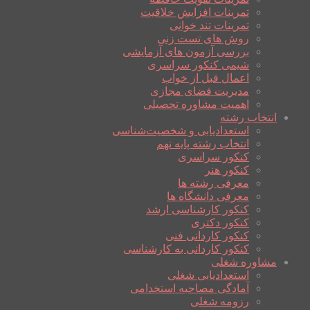
تمرینات افزایش خلاقیت
تمرینات تند خوانی
روش های تست زنی
بررسی آزمون های آزمایشی
شیمی کنکور سراسری
اعمال قبل از خواب
مدیریت فضای مجازی
اهمیت مشاوره تحصیلی
انتخاب رشته
استعدادیابی و شخصیت‌شناسی
انتخاب رشته پایه نهم
کنکور سراسری
کنکور هنر
معرفی رشته ها
معرفی دانشگاه ها
کنکور کارشناسی ارشد
کنکور دکتری
کنکور کاردانی فنی
کنکور کاردانی به کارشناسی
مشاوره شغلی
استعدادیابی شغلی
آمادگی مصاحبه استخدامی
رزومه شغلی