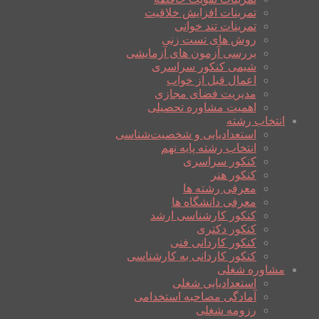
تمرینات افزایش خلاقیت
تمرینات تند خوانی
روش های تست زنی
بررسی آزمون های آزمایشی
شیمی کنکور سراسری
اعمال قبل از خواب
مدیریت فضای مجازی
اهمیت مشاوره تحصیلی
انتخاب رشته
استعدادیابی و شخصیت‌شناسی
انتخاب رشته پایه نهم
کنکور سراسری
کنکور هنر
معرفی رشته ها
معرفی دانشگاه ها
کنکور کارشناسی ارشد
کنکور دکتری
کنکور کاردانی فنی
کنکور کاردانی به کارشناسی
مشاوره شغلی
استعدادیابی شغلی
آمادگی مصاحبه استخدامی
رزومه شغلی