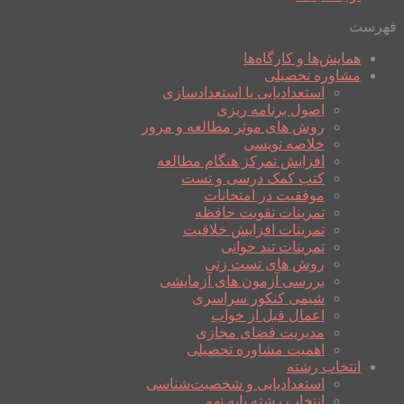
فهرست
همایش‌ها و کارگاه‌ها
مشاوره تحصیلی
استعدادیابی یا استعدادسازی
اصول برنامه ریزی
روش های موثر مطالعه و مرور
خلاصه نویسی
افزایش تمرکز هنگام مطالعه
کتب کمک درسی و تست
موفقیت در امتحانات
تمرینات تقویت حافظه
تمرینات افزایش خلاقیت
تمرینات تند خوانی
روش های تست زنی
بررسی آزمون های آزمایشی
شیمی کنکور سراسری
اعمال قبل از خواب
مدیریت فضای مجازی
اهمیت مشاوره تحصیلی
انتخاب رشته
استعدادیابی و شخصیت‌شناسی
انتخاب رشته پایه نهم