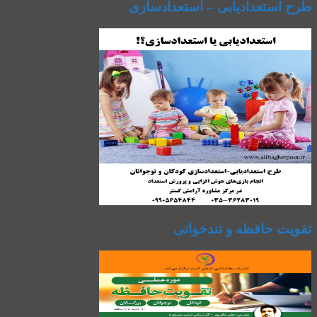
طرح استعدادیابی – استعدادسازی
تقویت حافظه و تندخوانی