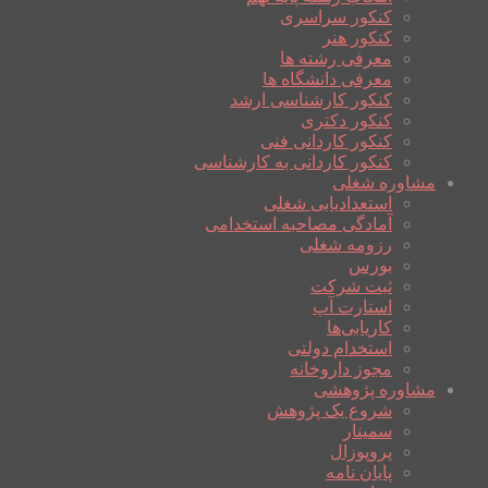
کنکور سراسری
کنکور هنر
معرفی رشته ها
معرفی دانشگاه ها
کنکور کارشناسی ارشد
کنکور دکتری
کنکور کاردانی فنی
کنکور کاردانی به کارشناسی
مشاوره شغلی
استعدادیابی شغلی
آمادگی مصاحبه استخدامی
رزومه شغلی
بورس
ثبت شرکت
استارت آپ
کاریابی‌ها
استخدام دولتی
مجوز داروخانه
مشاوره پژوهشی
شروع یک پژوهش
سمینار
پروپوزال
پایان نامه