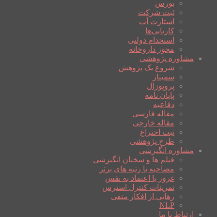
بورس
ثبت شرکت
استارت آپ
کاریابی‌ها
استخدام دولتی
مجوز داروخانه
مشاوره پژوهشی
شروع یک پژوهش
سمینار
پروپوزال
پایان نامه
دفاعیه
مقاله فارسی
مقاله خارجی
ثبت اختراع
طرح پژوهشی
مشاوره انگیزشی
فیلم ها و سخنان انگیزشی
مصاحبه با رتبه های برتر
غرور یا اعتماد به نفس
تمرینات کنترل استرس
رهایی از افکار منفی
NLP
ارتباط با ما