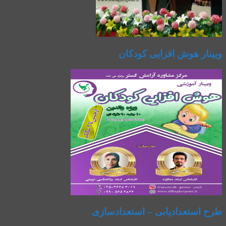
وبینار هوش افزایی کودکان
طرح استعدادیابی – استعدادسازی