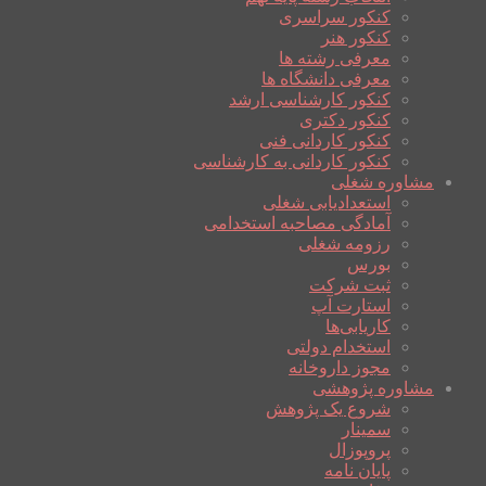
کنکور سراسری
کنکور هنر
معرفی رشته ها
معرفی دانشگاه ها
کنکور کارشناسی ارشد
کنکور دکتری
کنکور کاردانی فنی
کنکور کاردانی به کارشناسی
مشاوره شغلی
استعدادیابی شغلی
آمادگی مصاحبه استخدامی
رزومه شغلی
بورس
ثبت شرکت
استارت آپ
کاریابی‌ها
استخدام دولتی
مجوز داروخانه
مشاوره پژوهشی
شروع یک پژوهش
سمینار
پروپوزال
پایان نامه