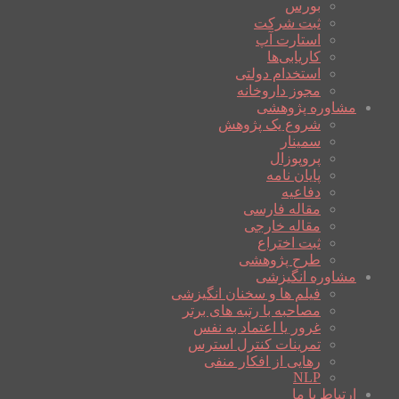
بورس
ثبت شرکت
استارت آپ
کاریابی‌ها
استخدام دولتی
مجوز داروخانه
مشاوره پژوهشی
شروع یک پژوهش
سمینار
پروپوزال
پایان نامه
دفاعیه
مقاله فارسی
مقاله خارجی
ثبت اختراع
طرح پژوهشی
مشاوره انگیزشی
فیلم ها و سخنان انگیزشی
مصاحبه با رتبه های برتر
غرور یا اعتماد به نفس
تمرینات کنترل استرس
رهایی از افکار منفی
NLP
ارتباط با ما