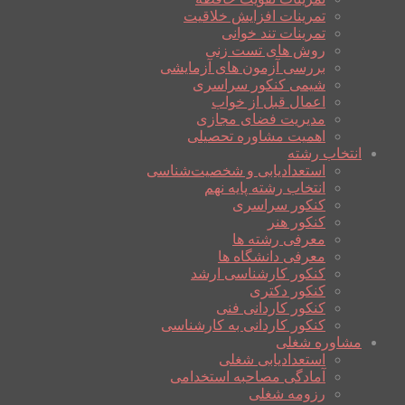
تمرینات افزایش خلاقیت
تمرینات تند خوانی
روش های تست زنی
بررسی آزمون های آزمایشی
شیمی کنکور سراسری
اعمال قبل از خواب
مدیریت فضای مجازی
اهمیت مشاوره تحصیلی
انتخاب رشته
استعدادیابی و شخصیت‌شناسی
انتخاب رشته پایه نهم
کنکور سراسری
کنکور هنر
معرفی رشته ها
معرفی دانشگاه ها
کنکور کارشناسی ارشد
کنکور دکتری
کنکور کاردانی فنی
کنکور کاردانی به کارشناسی
مشاوره شغلی
استعدادیابی شغلی
آمادگی مصاحبه استخدامی
رزومه شغلی