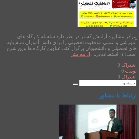
مرکز مشاوره آرامش گستر در نظر دارد سلسله کارگاه های
آموزشی و عملی موفقیت تحصیلی را برای دانش آموزان تمام پایه
های تحصیلی و دانشجویان برگزار کند. عناوین کارگاه ها بدین شرح
است: ۱- استعدادیابی...
ادامه متن
اشتراک
0
توییت
0
اشتراک
0
ارتباط با مشاور