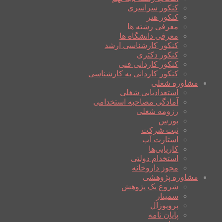
کنکور سراسری
کنکور هنر
معرفی رشته ها
معرفی دانشگاه ها
کنکور کارشناسی ارشد
کنکور دکتری
کنکور کاردانی فنی
کنکور کاردانی به کارشناسی
مشاوره شغلی
استعدادیابی شغلی
آمادگی مصاحبه استخدامی
رزومه شغلی
بورس
ثبت شرکت
استارت آپ
کاریابی‌ها
استخدام دولتی
مجوز داروخانه
مشاوره پژوهشی
شروع یک پژوهش
سمینار
پروپوزال
پایان نامه