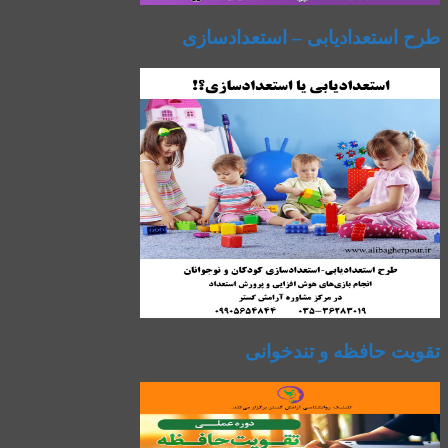
طرح استعدادیابی – استعدادسازی
تقویت حافظه و تندخوانی