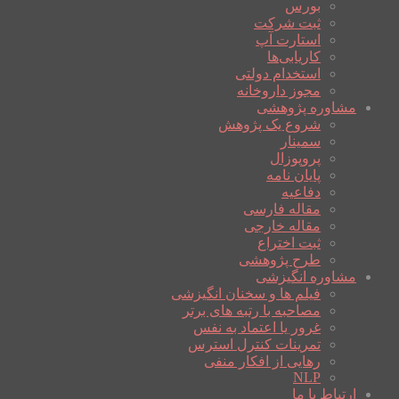
بورس
ثبت شرکت
استارت آپ
کاریابی‌ها
استخدام دولتی
مجوز داروخانه
مشاوره پژوهشی
شروع یک پژوهش
سمینار
پروپوزال
پایان نامه
دفاعیه
مقاله فارسی
مقاله خارجی
ثبت اختراع
طرح پژوهشی
مشاوره انگیزشی
فیلم ها و سخنان انگیزشی
مصاحبه با رتبه های برتر
غرور یا اعتماد به نفس
تمرینات کنترل استرس
رهایی از افکار منفی
NLP
ارتباط با ما