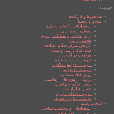
فهرست
همایش‌ها و کارگاه‌ها
مشاوره تحصیلی
استعدادیابی یا استعدادسازی
اصول برنامه ریزی
روش های موثر مطالعه و مرور
خلاصه نویسی
افزایش تمرکز هنگام مطالعه
کتب کمک درسی و تست
موفقیت در امتحانات
تمرینات تقویت حافظه
تمرینات افزایش خلاقیت
تمرینات تند خوانی
روش های تست زنی
بررسی آزمون های آزمایشی
شیمی کنکور سراسری
اعمال قبل از خواب
مدیریت فضای مجازی
اهمیت مشاوره تحصیلی
انتخاب رشته
استعدادیابی و شخصیت‌شناسی
انتخاب رشته پایه نهم