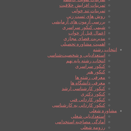
تمرینات افزایش خلاقیت
تمرینات تند خوانی
روش های تست زنی
بررسی آزمون های آزمایشی
شیمی کنکور سراسری
اعمال قبل از خواب
مدیریت فضای مجازی
اهمیت مشاوره تحصیلی
انتخاب رشته
استعدادیابی و شخصیت‌شناسی
انتخاب رشته پایه نهم
کنکور سراسری
کنکور هنر
معرفی رشته ها
معرفی دانشگاه ها
کنکور کارشناسی ارشد
کنکور دکتری
کنکور کاردانی فنی
کنکور کاردانی به کارشناسی
مشاوره شغلی
استعدادیابی شغلی
آمادگی مصاحبه استخدامی
رزومه شغلی