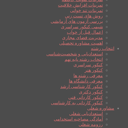
تمرینات افزایش خلاقیت
تمرینات تند خوانی
روش های تست زنی
بررسی آزمون های آزمایشی
شیمی کنکور سراسری
اعمال قبل از خواب
مدیریت فضای مجازی
اهمیت مشاوره تحصیلی
انتخاب رشته
استعدادیابی و شخصیت‌شناسی
انتخاب رشته پایه نهم
کنکور سراسری
کنکور هنر
معرفی رشته ها
معرفی دانشگاه ها
کنکور کارشناسی ارشد
کنکور دکتری
کنکور کاردانی فنی
کنکور کاردانی به کارشناسی
مشاوره شغلی
استعدادیابی شغلی
آمادگی مصاحبه استخدامی
رزومه شغلی