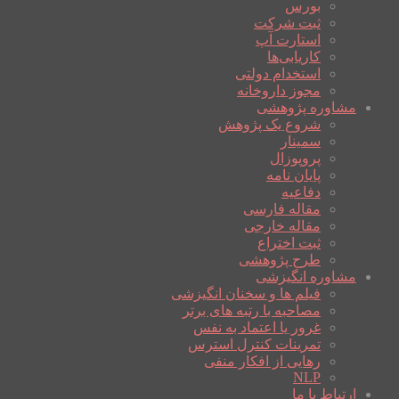
بورس
ثبت شرکت
استارت آپ
کاریابی‌ها
استخدام دولتی
مجوز داروخانه
مشاوره پژوهشی
شروع یک پژوهش
سمینار
پروپوزال
پایان نامه
دفاعیه
مقاله فارسی
مقاله خارجی
ثبت اختراع
طرح پژوهشی
مشاوره انگیزشی
فیلم ها و سخنان انگیزشی
مصاحبه با رتبه های برتر
غرور یا اعتماد به نفس
تمرینات کنترل استرس
رهایی از افکار منفی
NLP
ارتباط با ما