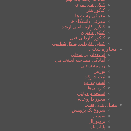
کنکور سراسری
کنکور هنر
معرفی رشته ها
معرفی دانشگاه ها
کنکور کارشناسی ارشد
کنکور دکتری
کنکور کاردانی فنی
کنکور کاردانی به کارشناسی
مشاوره شغلی
استعدادیابی شغلی
آمادگی مصاحبه استخدامی
رزومه شغلی
بورس
ثبت شرکت
استارت آپ
کاریابی‌ها
استخدام دولتی
مجوز داروخانه
مشاوره پژوهشی
شروع یک پژوهش
سمینار
پروپوزال
پایان نامه