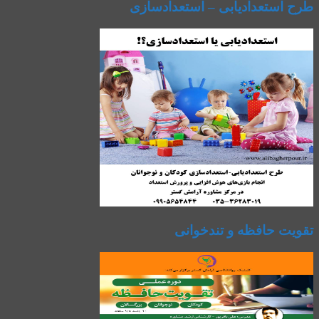
طرح استعدادیابی – استعدادسازی
تقویت حافظه و تندخوانی