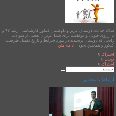
سلام خدمت دوستان عزیز و داوطلبان کنکور کارشناسی ارشد ۹۷ و
با آرزوی قبولی و موفقیت برای شما عزیزان بعضی از سوالات
رایجی که دوستان پرسیدند در مورد شرایط و تاریخ تکمیل ظرفیت
کنکور و همچنین نحوه...
ادامه متن
اشتراک
0
توییت
0
اشتراک
0
ارتباط با مشاور