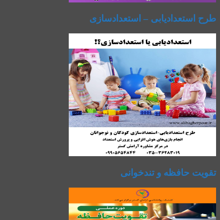
طرح استعدادیابی – استعدادسازی
تقویت حافظه و تندخوانی