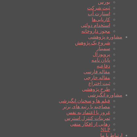
بورس
ثبت شرکت
استارت آپ
کاریابی‌ها
استخدام دولتی
مجوز داروخانه
مشاوره پژوهشی
شروع یک پژوهش
سمینار
پروپوزال
پایان نامه
دفاعیه
مقاله فارسی
مقاله خارجی
ثبت اختراع
طرح پژوهشی
مشاوره انگیزشی
فیلم ها و سخنان انگیزشی
مصاحبه با رتبه های برتر
غرور یا اعتماد به نفس
تمرینات کنترل استرس
رهایی از افکار منفی
NLP
ارتباط با ما