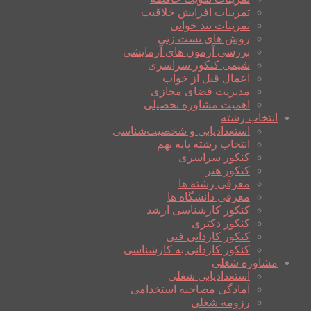
تمرینات افزایش خلاقیت
تمرینات تند خوانی
روش های تست زنی
بررسی آزمون های آزمایشی
شیمی کنکور سراسری
اعمال قبل از خواب
مدیریت فضای مجازی
اهمیت مشاوره تحصیلی
انتخاب رشته
استعدادیابی و شخصیت‌شناسی
انتخاب رشته پایه نهم
کنکور سراسری
کنکور هنر
معرفی رشته ها
معرفی دانشگاه ها
کنکور کارشناسی ارشد
کنکور دکتری
کنکور کاردانی فنی
کنکور کاردانی به کارشناسی
مشاوره شغلی
استعدادیابی شغلی
آمادگی مصاحبه استخدامی
رزومه شغلی