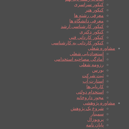
کنکور سراسری
کنکور هنر
معرفی رشته ها
معرفی دانشگاه ها
کنکور کارشناسی ارشد
کنکور دکتری
کنکور کاردانی فنی
کنکور کاردانی به کارشناسی
مشاوره شغلی
استعدادیابی شغلی
آمادگی مصاحبه استخدامی
رزومه شغلی
بورس
ثبت شرکت
استارت آپ
کاریابی‌ها
استخدام دولتی
مجوز داروخانه
مشاوره پژوهشی
شروع یک پژوهش
سمینار
پروپوزال
پایان نامه