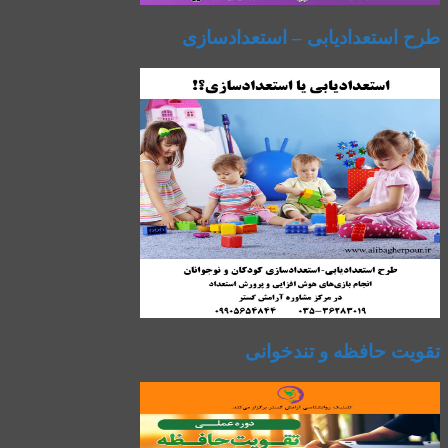
طرح استعدادیابی – استعدادسازی
تقویت حافظه و تندخوانی