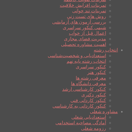
تمرینات افزایش خلاقیت
تمرینات تند خوانی
روش های تست زنی
بررسی آزمون های آزمایشی
شیمی کنکور سراسری
اعمال قبل از خواب
مدیریت فضای مجازی
اهمیت مشاوره تحصیلی
انتخاب رشته
استعدادیابی و شخصیت‌شناسی
انتخاب رشته پایه نهم
کنکور سراسری
کنکور هنر
معرفی رشته ها
معرفی دانشگاه ها
کنکور کارشناسی ارشد
کنکور دکتری
کنکور کاردانی فنی
کنکور کاردانی به کارشناسی
مشاوره شغلی
استعدادیابی شغلی
آمادگی مصاحبه استخدامی
رزومه شغلی