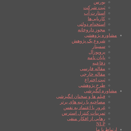
بورس
ثبت شرکت
استارت آپ
کاریابی‌ها
استخدام دولتی
مجوز داروخانه
مشاوره پژوهشی
شروع یک پژوهش
سمینار
پروپوزال
پایان نامه
دفاعیه
مقاله فارسی
مقاله خارجی
ثبت اختراع
طرح پژوهشی
مشاوره انگیزشی
فیلم ها و سخنان انگیزشی
مصاحبه با رتبه های برتر
غرور یا اعتماد به نفس
تمرینات کنترل استرس
رهایی از افکار منفی
NLP
ارتباط با ما