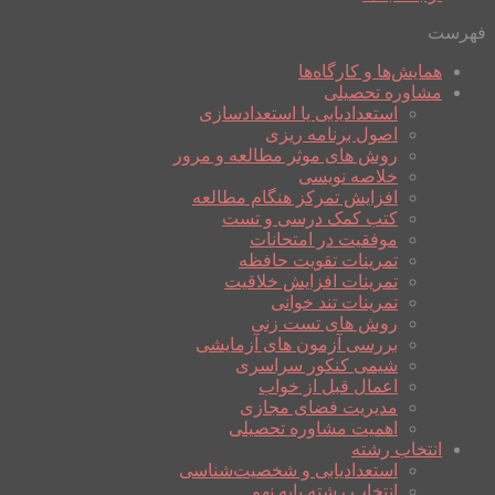
فهرست
همایش‌ها و کارگاه‌ها
مشاوره تحصیلی
استعدادیابی یا استعدادسازی
اصول برنامه ریزی
روش های موثر مطالعه و مرور
خلاصه نویسی
افزایش تمرکز هنگام مطالعه
کتب کمک درسی و تست
موفقیت در امتحانات
تمرینات تقویت حافظه
تمرینات افزایش خلاقیت
تمرینات تند خوانی
روش های تست زنی
بررسی آزمون های آزمایشی
شیمی کنکور سراسری
اعمال قبل از خواب
مدیریت فضای مجازی
اهمیت مشاوره تحصیلی
انتخاب رشته
استعدادیابی و شخصیت‌شناسی
انتخاب رشته پایه نهم