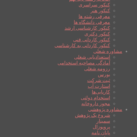
کنکور سراسری
کنکور هنر
معرفی رشته ها
معرفی دانشگاه ها
کنکور کارشناسی ارشد
کنکور دکتری
کنکور کاردانی فنی
کنکور کاردانی به کارشناسی
مشاوره شغلی
استعدادیابی شغلی
آمادگی مصاحبه استخدامی
رزومه شغلی
بورس
ثبت شرکت
استارت آپ
کاریابی‌ها
استخدام دولتی
مجوز داروخانه
مشاوره پژوهشی
شروع یک پژوهش
سمینار
پروپوزال
پایان نامه