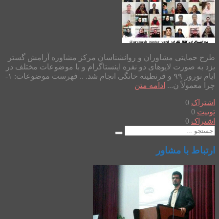
طرح حمایتی مشاوران و روانشناسان مرکز مشاوره آرامش گستر
یزد به صورت لایوهای دو نفره اینستاگرام و با موضوعات مختلف در
ایام نوروز ۹۹ و قرنطینه خانگی انجام شد. .. فهرست موضوعات: ۱-
چرا معمولاً ن...
ادامه متن
اشتراک
0
توییت
0
اشتراک
0
ارتباط با مشاور