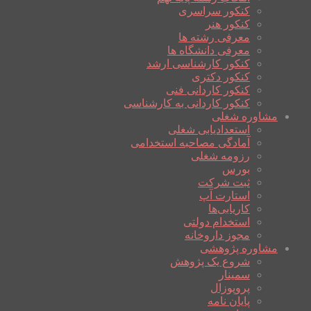
کنکور سراسری
کنکور هنر
معرفی رشته ها
معرفی دانشگاه ها
کنکور کارشناسی ارشد
کنکور دکتری
کنکور کاردانی فنی
کنکور کاردانی به کارشناسی
مشاوره شغلی
استعدادیابی شغلی
آمادگی مصاحبه استخدامی
رزومه شغلی
بورس
ثبت شرکت
استارت آپ
کاریابی‌ها
استخدام دولتی
مجوز داروخانه
مشاوره پژوهشی
شروع یک پژوهش
سمینار
پروپوزال
پایان نامه