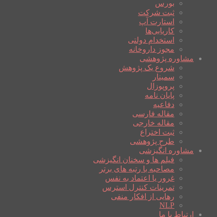
بورس
ثبت شرکت
استارت آپ
کاریابی‌ها
استخدام دولتی
مجوز داروخانه
مشاوره پژوهشی
شروع یک پژوهش
سمینار
پروپوزال
پایان نامه
دفاعیه
مقاله فارسی
مقاله خارجی
ثبت اختراع
طرح پژوهشی
مشاوره انگیزشی
فیلم ها و سخنان انگیزشی
مصاحبه با رتبه های برتر
غرور یا اعتماد به نفس
تمرینات کنترل استرس
رهایی از افکار منفی
NLP
ارتباط با ما