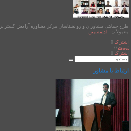
معمولاً ن...
ادامه متن
اشتراک
0
توییت
0
اشتراک
0
ارتباط با مشاور