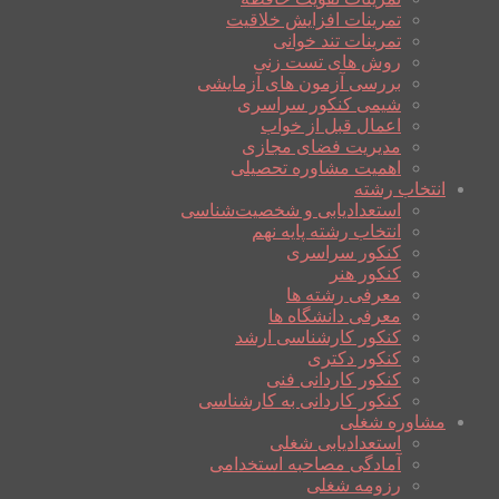
تمرینات افزایش خلاقیت
تمرینات تند خوانی
روش های تست زنی
بررسی آزمون های آزمایشی
شیمی کنکور سراسری
اعمال قبل از خواب
مدیریت فضای مجازی
اهمیت مشاوره تحصیلی
انتخاب رشته
استعدادیابی و شخصیت‌شناسی
انتخاب رشته پایه نهم
کنکور سراسری
کنکور هنر
معرفی رشته ها
معرفی دانشگاه ها
کنکور کارشناسی ارشد
کنکور دکتری
کنکور کاردانی فنی
کنکور کاردانی به کارشناسی
مشاوره شغلی
استعدادیابی شغلی
آمادگی مصاحبه استخدامی
رزومه شغلی