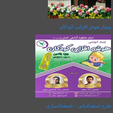
وبینار هوش افزایی کودکان
طرح استعدادیابی – استعدادسازی