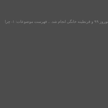
طرح حمایتی مشاوران و روانشناسان مرکز مشاوره آرامش گستر یزد به صورت لایوهای دو نفره اینستاگرام و با موضوعات مختلف در ایام نوروز ۹۹ و قرنطینه خانگی انجام شد. .. فهرست موضوعات: ۱- چرا