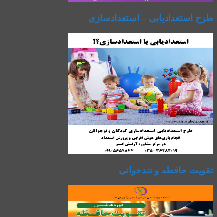
طرح استعدادیابی – استعدادسازی
تقویت حافظه و تندخوانی