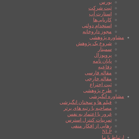
بورس
ثبت شرکت
استارت آپ
کاریابی‌ها
استخدام دولتی
مجوز داروخانه
مشاوره پژوهشی
شروع یک پژوهش
سمینار
پروپوزال
پایان نامه
دفاعیه
مقاله فارسی
مقاله خارجی
ثبت اختراع
طرح پژوهشی
مشاوره انگیزشی
فیلم ها و سخنان انگیزشی
مصاحبه با رتبه های برتر
غرور یا اعتماد به نفس
تمرینات کنترل استرس
رهایی از افکار منفی
NLP
ارتباط با ما