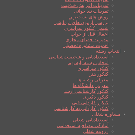
تمرینات افزایش خلاقیت
تمرینات تند خوانی
روش های تست زنی
بررسی آزمون های آزمایشی
شیمی کنکور سراسری
اعمال قبل از خواب
مدیریت فضای مجازی
اهمیت مشاوره تحصیلی
انتخاب رشته
استعدادیابی و شخصیت‌شناسی
انتخاب رشته پایه نهم
کنکور سراسری
کنکور هنر
معرفی رشته ها
معرفی دانشگاه ها
کنکور کارشناسی ارشد
کنکور دکتری
کنکور کاردانی فنی
کنکور کاردانی به کارشناسی
مشاوره شغلی
استعدادیابی شغلی
آمادگی مصاحبه استخدامی
رزومه شغلی