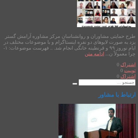
طرح حمایتی مشاوران و روانشناسان مرکز مشاوره آرامش گستر
یزد به صورت لایوهای دو نفره اینستاگرام و با موضوعات مختلف در
ایام نوروز ۹۹ و قرنطینه خانگی انجام شد. .. فهرست موضوعات: ۱-
چرا معمولاً ن...
ادامه متن
اشتراک
0
توییت
0
اشتراک
0
ارتباط با مشاور