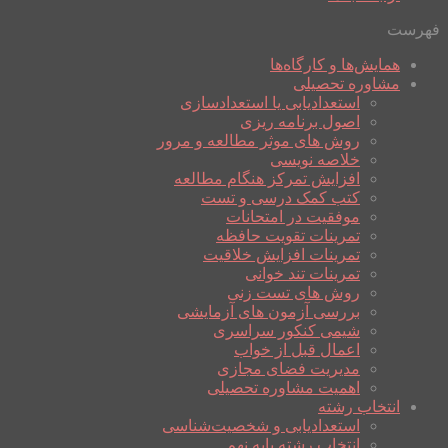
فهرست
همایش‌ها و کارگاه‌ها
مشاوره تحصیلی
استعدادیابی یا استعدادسازی
اصول برنامه ریزی
روش های موثر مطالعه و مرور
خلاصه نویسی
افزایش تمرکز هنگام مطالعه
کتب کمک درسی و تست
موفقیت در امتحانات
تمرینات تقویت حافظه
تمرینات افزایش خلاقیت
تمرینات تند خوانی
روش های تست زنی
بررسی آزمون های آزمایشی
شیمی کنکور سراسری
اعمال قبل از خواب
مدیریت فضای مجازی
اهمیت مشاوره تحصیلی
انتخاب رشته
استعدادیابی و شخصیت‌شناسی
انتخاب رشته پایه نهم