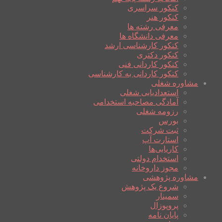
کنکور سراسری
کنکور هنر
معرفی رشته ها
معرفی دانشگاه ها
کنکور کارشناسی ارشد
کنکور دکتری
کنکور کاردانی فنی
کنکور کاردانی به کارشناسی
مشاوره شغلی
استعدادیابی شغلی
آمادگی مصاحبه استخدامی
رزومه شغلی
بورس
ثبت شرکت
استارت آپ
کاریابی‌ها
استخدام دولتی
مجوز داروخانه
مشاوره پژوهشی
شروع یک پژوهش
سمینار
پروپوزال
پایان نامه