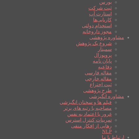
بورس
ثبت شرکت
استارت آپ
کاریابی‌ها
استخدام دولتی
مجوز داروخانه
مشاوره پژوهشی
شروع یک پژوهش
سمینار
پروپوزال
پایان نامه
دفاعیه
مقاله فارسی
مقاله خارجی
ثبت اختراع
طرح پژوهشی
مشاوره انگیزشی
فیلم ها و سخنان انگیزشی
مصاحبه با رتبه های برتر
غرور یا اعتماد به نفس
تمرینات کنترل استرس
رهایی از افکار منفی
NLP
ارتباط با ما