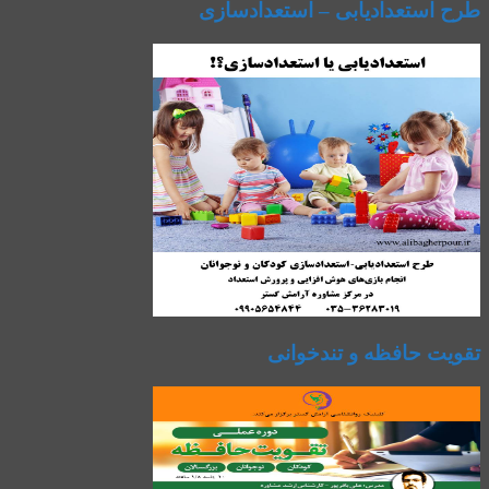
طرح استعدادیابی – استعدادسازی
تقویت حافظه و تندخوانی