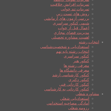
تمرینات افزایش خلاقیت
تمرینات تند خوانی
روش های تست زنی
بررسی آزمون های آزمایشی
شیمی کنکور سراسری
اعمال قبل از خواب
مدیریت فضای مجازی
اهمیت مشاوره تحصیلی
انتخاب رشته
استعدادیابی و شخصیت‌شناسی
انتخاب رشته پایه نهم
کنکور سراسری
کنکور هنر
معرفی رشته ها
معرفی دانشگاه ها
کنکور کارشناسی ارشد
کنکور دکتری
کنکور کاردانی فنی
کنکور کاردانی به کارشناسی
مشاوره شغلی
استعدادیابی شغلی
آمادگی مصاحبه استخدامی
رزومه شغلی