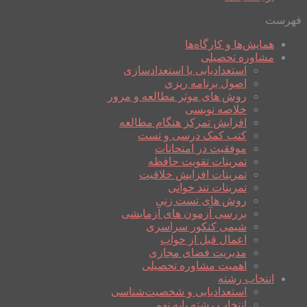
فهرست
همایش‌ها و کارگاه‌ها
مشاوره تحصیلی
استعدادیابی یا استعدادسازی
اصول برنامه ریزی
روش های موثر مطالعه و مرور
خلاصه نویسی
افزایش تمرکز هنگام مطالعه
کتب کمک درسی و تست
موفقیت در امتحانات
تمرینات تقویت حافظه
تمرینات افزایش خلاقیت
تمرینات تند خوانی
روش های تست زنی
بررسی آزمون های آزمایشی
شیمی کنکور سراسری
اعمال قبل از خواب
مدیریت فضای مجازی
اهمیت مشاوره تحصیلی
انتخاب رشته
استعدادیابی و شخصیت‌شناسی
انتخاب رشته پایه نهم