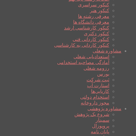
کنکور سراسری
کنکور هنر
معرفی رشته ها
معرفی دانشگاه ها
کنکور کارشناسی ارشد
کنکور دکتری
کنکور کاردانی فنی
کنکور کاردانی به کارشناسی
مشاوره شغلی
استعدادیابی شغلی
آمادگی مصاحبه استخدامی
رزومه شغلی
بورس
ثبت شرکت
استارت آپ
کاریابی‌ها
استخدام دولتی
مجوز داروخانه
مشاوره پژوهشی
شروع یک پژوهش
سمینار
پروپوزال
پایان نامه