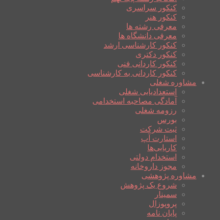
کنکور سراسری
کنکور هنر
معرفی رشته ها
معرفی دانشگاه ها
کنکور کارشناسی ارشد
کنکور دکتری
کنکور کاردانی فنی
کنکور کاردانی به کارشناسی
مشاوره شغلی
استعدادیابی شغلی
آمادگی مصاحبه استخدامی
رزومه شغلی
بورس
ثبت شرکت
استارت آپ
کاریابی‌ها
استخدام دولتی
مجوز داروخانه
مشاوره پژوهشی
شروع یک پژوهش
سمینار
پروپوزال
پایان نامه