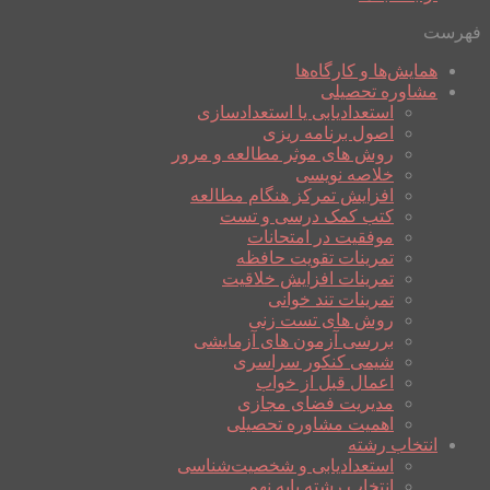
فهرست
همایش‌ها و کارگاه‌ها
مشاوره تحصیلی
استعدادیابی یا استعدادسازی
اصول برنامه ریزی
روش های موثر مطالعه و مرور
خلاصه نویسی
افزایش تمرکز هنگام مطالعه
کتب کمک درسی و تست
موفقیت در امتحانات
تمرینات تقویت حافظه
تمرینات افزایش خلاقیت
تمرینات تند خوانی
روش های تست زنی
بررسی آزمون های آزمایشی
شیمی کنکور سراسری
اعمال قبل از خواب
مدیریت فضای مجازی
اهمیت مشاوره تحصیلی
انتخاب رشته
استعدادیابی و شخصیت‌شناسی
انتخاب رشته پایه نهم