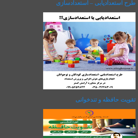
طرح استعدادیابی – استعدادسازی
تقویت حافظه و تندخوانی