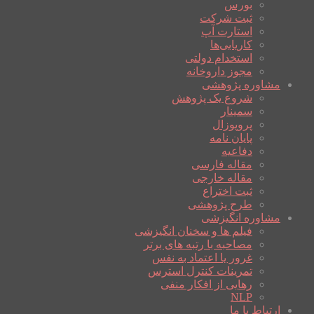
بورس
ثبت شرکت
استارت آپ
کاریابی‌ها
استخدام دولتی
مجوز داروخانه
مشاوره پژوهشی
شروع یک پژوهش
سمینار
پروپوزال
پایان نامه
دفاعیه
مقاله فارسی
مقاله خارجی
ثبت اختراع
طرح پژوهشی
مشاوره انگیزشی
فیلم ها و سخنان انگیزشی
مصاحبه با رتبه های برتر
غرور یا اعتماد به نفس
تمرینات کنترل استرس
رهایی از افکار منفی
NLP
ارتباط با ما