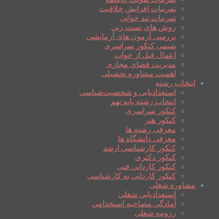
تمرینات افزایش خلاقیت
تمرینات تند خوانی
روش های تست زنی
بررسی آزمون های آزمایشی
شیمی کنکور سراسری
اعمال قبل از خواب
مدیریت فضای مجازی
اهمیت مشاوره تحصیلی
انتخاب رشته
استعدادیابی و شخصیت‌شناسی
انتخاب رشته پایه نهم
کنکور سراسری
کنکور هنر
معرفی رشته ها
معرفی دانشگاه ها
کنکور کارشناسی ارشد
کنکور دکتری
کنکور کاردانی فنی
کنکور کاردانی به کارشناسی
مشاوره شغلی
استعدادیابی شغلی
آمادگی مصاحبه استخدامی
رزومه شغلی