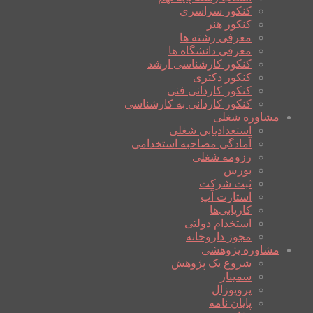
کنکور سراسری
کنکور هنر
معرفی رشته ها
معرفی دانشگاه ها
کنکور کارشناسی ارشد
کنکور دکتری
کنکور کاردانی فنی
کنکور کاردانی به کارشناسی
مشاوره شغلی
استعدادیابی شغلی
آمادگی مصاحبه استخدامی
رزومه شغلی
بورس
ثبت شرکت
استارت آپ
کاریابی‌ها
استخدام دولتی
مجوز داروخانه
مشاوره پژوهشی
شروع یک پژوهش
سمینار
پروپوزال
پایان نامه