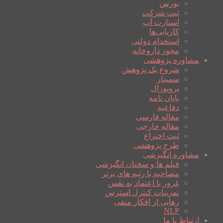
بورس
ثبت شرکت
استارت آپ
کاریابی‌ها
استخدام دولتی
مجوز داروخانه
مشاوره پژوهشی
شروع یک پژوهش
سمینار
پروپوزال
پایان نامه
دفاعیه
مقاله فارسی
مقاله خارجی
ثبت اختراع
طرح پژوهشی
مشاوره انگیزشی
فیلم ها و سخنان انگیزشی
مصاحبه با رتبه های برتر
غرور یا اعتماد به نفس
تمرینات کنترل استرس
رهایی از افکار منفی
NLP
ارتباط با ما