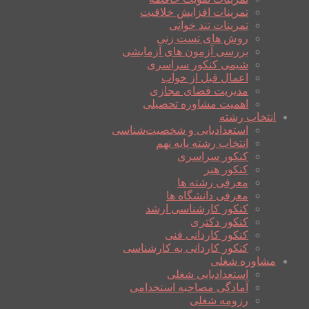
تمرینات افزایش خلاقیت
تمرینات تند خوانی
روش های تست زنی
بررسی آزمون های آزمایشی
شیمی کنکور سراسری
اعمال قبل از خواب
مدیریت فضای مجازی
اهمیت مشاوره تحصیلی
انتخاب رشته
استعدادیابی و شخصیت‌شناسی
انتخاب رشته پایه نهم
کنکور سراسری
کنکور هنر
معرفی رشته ها
معرفی دانشگاه ها
کنکور کارشناسی ارشد
کنکور دکتری
کنکور کاردانی فنی
کنکور کاردانی به کارشناسی
مشاوره شغلی
استعدادیابی شغلی
آمادگی مصاحبه استخدامی
رزومه شغلی