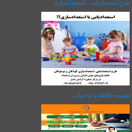
طرح استعدادیابی – استعدادسازی
تقویت حافظه و تندخوانی