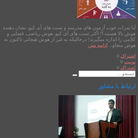
آیا نمرات خوب آزمون های مدرسه و تست های آی کیو، نشان دهنده
هوش بالا هستند؟! اکثر تست های آی کیو، هوش ریاضی، فضایی و
کلامی را اندازه میگیرند! درحالیکه به غیر از هوش هیجانی تاکنون نه
هوش متفاو...
ادامه متن
اشتراک
0
توییت
0
اشتراک
0
ارتباط با مشاور