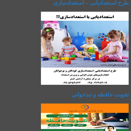
طرح استعدادیابی – استعدادسازی
تقویت حافظه و تندخوانی