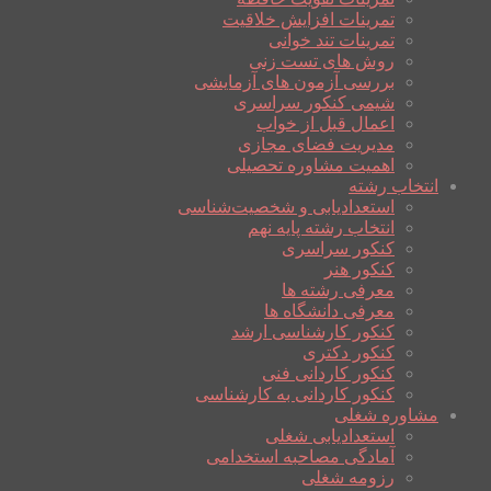
تمرینات افزایش خلاقیت
تمرینات تند خوانی
روش های تست زنی
بررسی آزمون های آزمایشی
شیمی کنکور سراسری
اعمال قبل از خواب
مدیریت فضای مجازی
اهمیت مشاوره تحصیلی
انتخاب رشته
استعدادیابی و شخصیت‌شناسی
انتخاب رشته پایه نهم
کنکور سراسری
کنکور هنر
معرفی رشته ها
معرفی دانشگاه ها
کنکور کارشناسی ارشد
کنکور دکتری
کنکور کاردانی فنی
کنکور کاردانی به کارشناسی
مشاوره شغلی
استعدادیابی شغلی
آمادگی مصاحبه استخدامی
رزومه شغلی