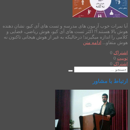
آیا نمرات خوب آزمون های مدرسه و تست های آی کیو، نشان دهنده
هوش بالا هستند؟! اکثر تست های آی کیو، هوش ریاضی، فضایی و
کلامی را اندازه میگیرند! درحالیکه به غیر از هوش هیجانی تاکنون نه
هوش متفاو...
ادامه متن
اشتراک
0
توییت
0
اشتراک
0
ارتباط با مشاور