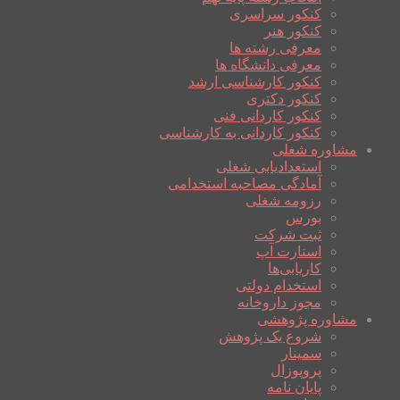
کنکور سراسری
کنکور هنر
معرفی رشته ها
معرفی دانشگاه ها
کنکور کارشناسی ارشد
کنکور دکتری
کنکور کاردانی فنی
کنکور کاردانی به کارشناسی
مشاوره شغلی
استعدادیابی شغلی
آمادگی مصاحبه استخدامی
رزومه شغلی
بورس
ثبت شرکت
استارت آپ
کاریابی‌ها
استخدام دولتی
مجوز داروخانه
مشاوره پژوهشی
شروع یک پژوهش
سمینار
پروپوزال
پایان نامه