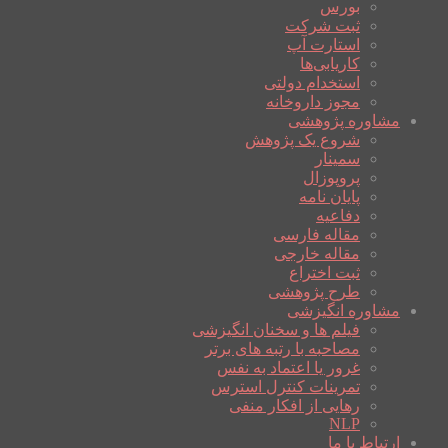
بورس
ثبت شرکت
استارت آپ
کاریابی‌ها
استخدام دولتی
مجوز داروخانه
مشاوره پژوهشی
شروع یک پژوهش
سمینار
پروپوزال
پایان نامه
دفاعیه
مقاله فارسی
مقاله خارجی
ثبت اختراع
طرح پژوهشی
مشاوره انگیزشی
فیلم ها و سخنان انگیزشی
مصاحبه با رتبه های برتر
غرور یا اعتماد به نفس
تمرینات کنترل استرس
رهایی از افکار منفی
NLP
ارتباط با ما