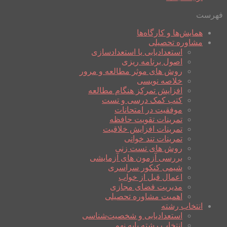
فهرست
همایش‌ها و کارگاه‌ها
مشاوره تحصیلی
استعدادیابی یا استعدادسازی
اصول برنامه ریزی
روش های موثر مطالعه و مرور
خلاصه نویسی
افزایش تمرکز هنگام مطالعه
کتب کمک درسی و تست
موفقیت در امتحانات
تمرینات تقویت حافظه
تمرینات افزایش خلاقیت
تمرینات تند خوانی
روش های تست زنی
بررسی آزمون های آزمایشی
شیمی کنکور سراسری
اعمال قبل از خواب
مدیریت فضای مجازی
اهمیت مشاوره تحصیلی
انتخاب رشته
استعدادیابی و شخصیت‌شناسی
انتخاب رشته پایه نهم