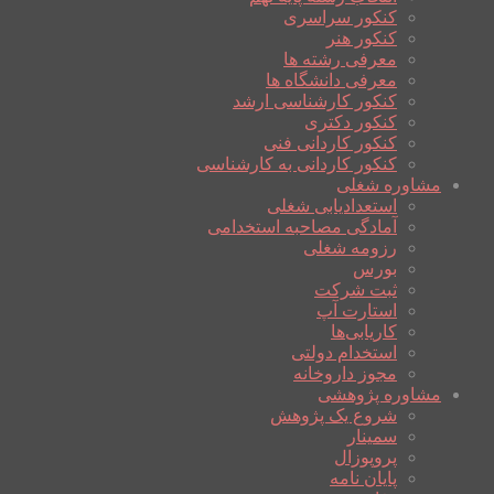
کنکور سراسری
کنکور هنر
معرفی رشته ها
معرفی دانشگاه ها
کنکور کارشناسی ارشد
کنکور دکتری
کنکور کاردانی فنی
کنکور کاردانی به کارشناسی
مشاوره شغلی
استعدادیابی شغلی
آمادگی مصاحبه استخدامی
رزومه شغلی
بورس
ثبت شرکت
استارت آپ
کاریابی‌ها
استخدام دولتی
مجوز داروخانه
مشاوره پژوهشی
شروع یک پژوهش
سمینار
پروپوزال
پایان نامه