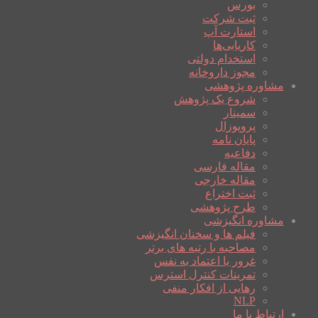
بورس
ثبت شرکت
استارت آپ
کاریابی‌ها
استخدام دولتی
مجوز داروخانه
مشاوره پژوهشی
شروع یک پژوهش
سمینار
پروپوزال
پایان نامه
دفاعیه
مقاله فارسی
مقاله خارجی
ثبت اختراع
طرح پژوهشی
مشاوره انگیزشی
فیلم ها و سخنان انگیزشی
مصاحبه با رتبه های برتر
غرور یا اعتماد به نفس
تمرینات کنترل استرس
رهایی از افکار منفی
NLP
ارتباط با ما