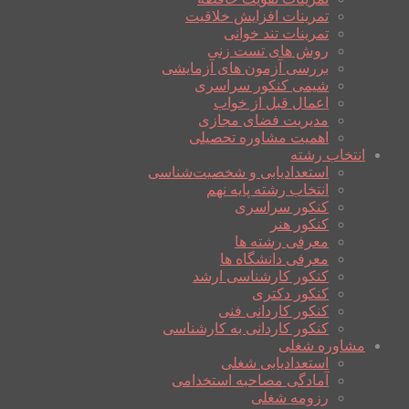
تمرینات افزایش خلاقیت
تمرینات تند خوانی
روش های تست زنی
بررسی آزمون های آزمایشی
شیمی کنکور سراسری
اعمال قبل از خواب
مدیریت فضای مجازی
اهمیت مشاوره تحصیلی
انتخاب رشته
استعدادیابی و شخصیت‌شناسی
انتخاب رشته پایه نهم
کنکور سراسری
کنکور هنر
معرفی رشته ها
معرفی دانشگاه ها
کنکور کارشناسی ارشد
کنکور دکتری
کنکور کاردانی فنی
کنکور کاردانی به کارشناسی
مشاوره شغلی
استعدادیابی شغلی
آمادگی مصاحبه استخدامی
رزومه شغلی