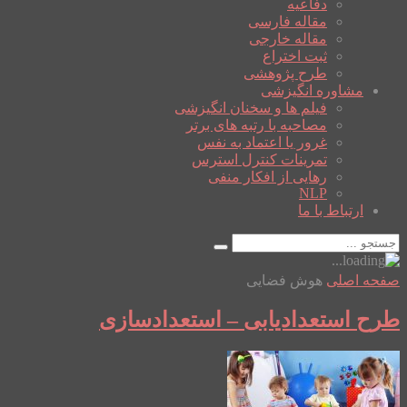
دفاعیه
مقاله فارسی
مقاله خارجی
ثبت اختراع
طرح پژوهشی
مشاوره انگیزشی
فیلم ها و سخنان انگیزشی
مصاحبه با رتبه های برتر
غرور یا اعتماد به نفس
تمرینات کنترل استرس
رهایی از افکار منفی
NLP
ارتباط با ما
صفحه اصلی
هوش فضایی
طرح استعدادیابی – استعدادسازی