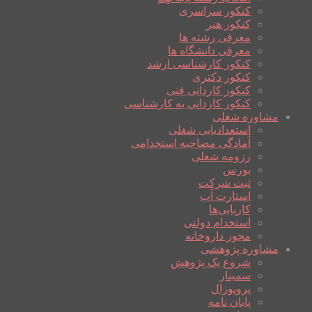
کنکور سراسری
کنکور هنر
معرفی رشته ها
معرفی دانشگاه ها
کنکور کارشناسی ارشد
کنکور دکتری
کنکور کاردانی فنی
کنکور کاردانی به کارشناسی
مشاوره شغلی
استعدادیابی شغلی
آمادگی مصاحبه استخدامی
رزومه شغلی
بورس
ثبت شرکت
استارت آپ
کاریابی‌ها
استخدام دولتی
مجوز داروخانه
مشاوره پژوهشی
شروع یک پژوهش
سمینار
پروپوزال
پایان نامه