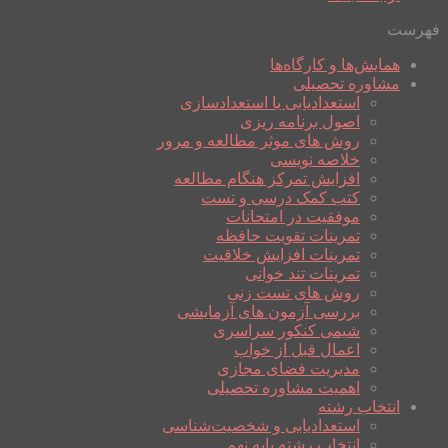
فهرست
همایش‌ها و کارگاه‌ها
مشاوره تحصیلی
استعدادیابی یا استعدادسازی
اصول برنامه ریزی
روش های موثر مطالعه و مرور
خلاصه نویسی
افزایش تمرکز هنگام مطالعه
کتب کمک درسی و تست
موفقیت در امتحانات
تمرینات تقویت حافظه
تمرینات افزایش خلاقیت
تمرینات تند خوانی
روش های تست زنی
بررسی آزمون های آزمایشی
شیمی کنکور سراسری
اعمال قبل از خواب
مدیریت فضای مجازی
اهمیت مشاوره تحصیلی
انتخاب رشته
استعدادیابی و شخصیت‌شناسی
انتخاب رشته پایه نهم