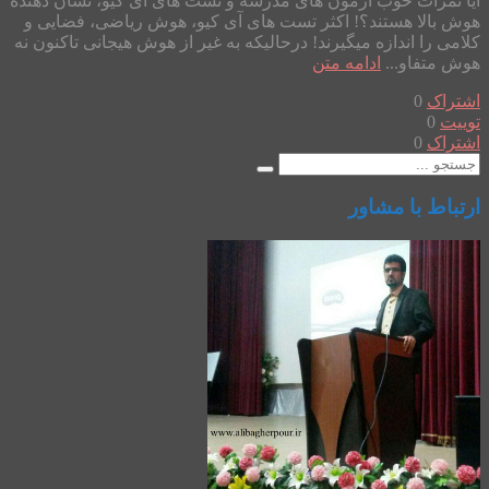
آیا نمرات خوب آزمون های مدرسه و تست های آی کیو، نشان دهنده
هوش بالا هستند؟! اکثر تست های آی کیو، هوش ریاضی، فضایی و
کلامی را اندازه میگیرند! درحالیکه به غیر از هوش هیجانی تاکنون نه
هوش متفاو...
ادامه متن
اشتراک
0
توییت
0
اشتراک
0
ارتباط با مشاور