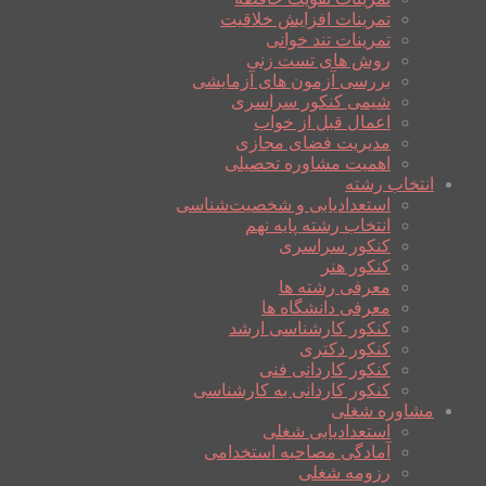
تمرینات افزایش خلاقیت
تمرینات تند خوانی
روش های تست زنی
بررسی آزمون های آزمایشی
شیمی کنکور سراسری
اعمال قبل از خواب
مدیریت فضای مجازی
اهمیت مشاوره تحصیلی
انتخاب رشته
استعدادیابی و شخصیت‌شناسی
انتخاب رشته پایه نهم
کنکور سراسری
کنکور هنر
معرفی رشته ها
معرفی دانشگاه ها
کنکور کارشناسی ارشد
کنکور دکتری
کنکور کاردانی فنی
کنکور کاردانی به کارشناسی
مشاوره شغلی
استعدادیابی شغلی
آمادگی مصاحبه استخدامی
رزومه شغلی