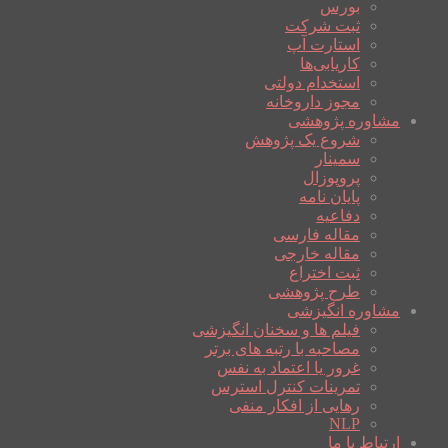
بورس
ثبت شرکت
استارت آپ
کاریابی‌ها
استخدام دولتی
مجوز داروخانه
مشاوره پژوهشی
شروع یک پژوهش
سمینار
پروپوزال
پایان نامه
دفاعیه
مقاله فارسی
مقاله خارجی
ثبت اختراع
طرح پژوهشی
مشاوره انگیزشی
فیلم ها و سخنان انگیزشی
مصاحبه با رتبه های برتر
غرور یا اعتماد به نفس
تمرینات کنترل استرس
رهایی از افکار منفی
NLP
ارتباط با ما