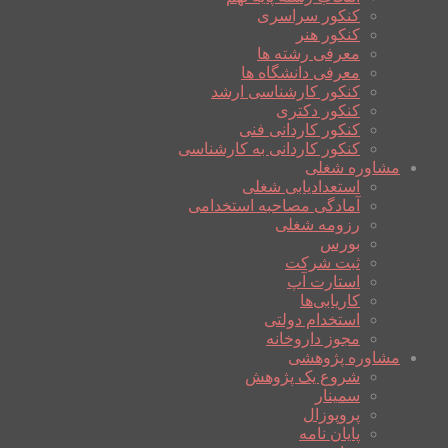
کنکور سراسری
کنکور هنر
معرفی رشته ها
معرفی دانشگاه ها
کنکور کارشناسی ارشد
کنکور دکتری
کنکور کاردانی فنی
کنکور کاردانی به کارشناسی
مشاوره شغلی
استعدادیابی شغلی
آمادگی مصاحبه استخدامی
رزومه شغلی
بورس
ثبت شرکت
استارت آپ
کاریابی‌ها
استخدام دولتی
مجوز داروخانه
مشاوره پژوهشی
شروع یک پژوهش
سمینار
پروپوزال
پایان نامه