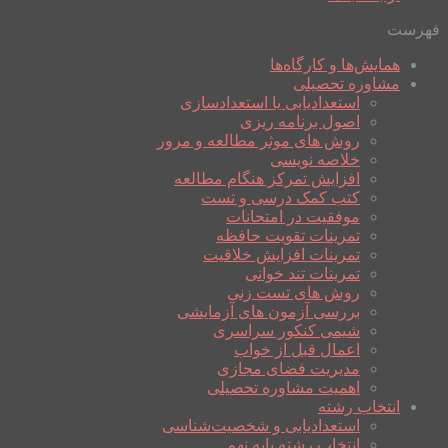
فهرست
همایش‌ها و کارگاه‌ها
مشاوره تحصیلی
استعدادیابی یا استعدادسازی
اصول برنامه ریزی
روش های موثر مطالعه و مرور
خلاصه نویسی
افزایش تمرکز هنگام مطالعه
کتب کمک درسی و تست
موفقیت در امتحانات
تمرینات تقویت حافظه
تمرینات افزایش خلاقیت
تمرینات تند خوانی
روش های تست زنی
بررسی آزمون های آزمایشی
شیمی کنکور سراسری
اعمال قبل از خواب
مدیریت فضای مجازی
اهمیت مشاوره تحصیلی
انتخاب رشته
استعدادیابی و شخصیت‌شناسی
انتخاب رشته پایه نهم