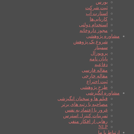
بورس
ثبت شرکت
استارت آپ
کاریابی‌ها
استخدام دولتی
مجوز داروخانه
مشاوره پژوهشی
شروع یک پژوهش
سمینار
پروپوزال
پایان نامه
دفاعیه
مقاله فارسی
مقاله خارجی
ثبت اختراع
طرح پژوهشی
مشاوره انگیزشی
فیلم ها و سخنان انگیزشی
مصاحبه با رتبه های برتر
غرور یا اعتماد به نفس
تمرینات کنترل استرس
رهایی از افکار منفی
NLP
ارتباط با ما