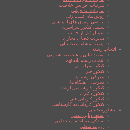
تمرینات افزایش خلاقیت
تمرینات تند خوانی
روش های تست زنی
بررسی آزمون های آزمایشی
شیمی کنکور سراسری
اعمال قبل از خواب
مدیریت فضای مجازی
اهمیت مشاوره تحصیلی
انتخاب رشته
استعدادیابی و شخصیت‌شناسی
انتخاب رشته پایه نهم
کنکور سراسری
کنکور هنر
معرفی رشته ها
معرفی دانشگاه ها
کنکور کارشناسی ارشد
کنکور دکتری
کنکور کاردانی فنی
کنکور کاردانی به کارشناسی
مشاوره شغلی
استعدادیابی شغلی
آمادگی مصاحبه استخدامی
رزومه شغلی