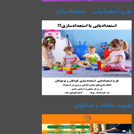
طرح استعدادیابی – استعدادسازی
تقویت حافظه و تندخوانی