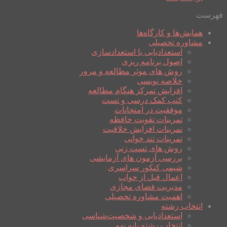
فهرست
همایش‌ها و کارگاه‌ها
مشاوره تحصیلی
استعدادیابی یا استعدادسازی
اصول برنامه ریزی
روش های موثر مطالعه و مرور
خلاصه نویسی
افزایش تمرکز هنگام مطالعه
کتب کمک درسی و تست
موفقیت در امتحانات
تمرینات تقویت حافظه
تمرینات افزایش خلاقیت
تمرینات تند خوانی
روش های تست زنی
بررسی آزمون های آزمایشی
شیمی کنکور سراسری
اعمال قبل از خواب
مدیریت فضای مجازی
اهمیت مشاوره تحصیلی
انتخاب رشته
استعدادیابی و شخصیت‌شناسی
انتخاب رشته پایه نهم