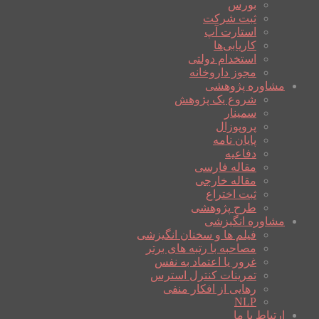
بورس
ثبت شرکت
استارت آپ
کاریابی‌ها
استخدام دولتی
مجوز داروخانه
مشاوره پژوهشی
شروع یک پژوهش
سمینار
پروپوزال
پایان نامه
دفاعیه
مقاله فارسی
مقاله خارجی
ثبت اختراع
طرح پژوهشی
مشاوره انگیزشی
فیلم ها و سخنان انگیزشی
مصاحبه با رتبه های برتر
غرور یا اعتماد به نفس
تمرینات کنترل استرس
رهایی از افکار منفی
NLP
ارتباط با ما