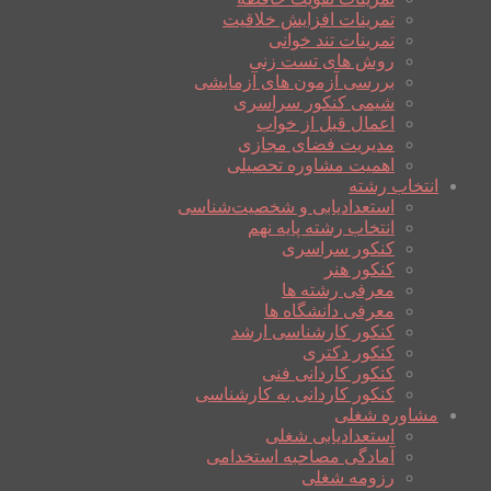
تمرینات افزایش خلاقیت
تمرینات تند خوانی
روش های تست زنی
بررسی آزمون های آزمایشی
شیمی کنکور سراسری
اعمال قبل از خواب
مدیریت فضای مجازی
اهمیت مشاوره تحصیلی
انتخاب رشته
استعدادیابی و شخصیت‌شناسی
انتخاب رشته پایه نهم
کنکور سراسری
کنکور هنر
معرفی رشته ها
معرفی دانشگاه ها
کنکور کارشناسی ارشد
کنکور دکتری
کنکور کاردانی فنی
کنکور کاردانی به کارشناسی
مشاوره شغلی
استعدادیابی شغلی
آمادگی مصاحبه استخدامی
رزومه شغلی