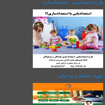
طرح استعدادیابی – استعدادسازی
تقویت حافظه و تندخوانی