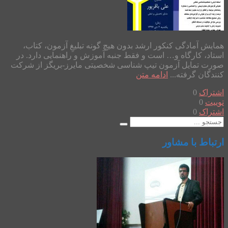
همایش آمادگی کنکور ارشد بدون هیچ گونه تبلیغِ آزمون، کتاب،
استاد، کارگاه و… است و فقط جنبه آموزش و راهنمایی دارد. در
صورت تمایل آزمون تیپ شناسی شخصیتی مایرز-بریگز از شرکت
کنندگان گرفته...
ادامه متن
اشتراک
0
توییت
0
اشتراک
0
ارتباط با مشاور