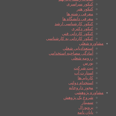
کنکور سراسری
کنکور هنر
معرفی رشته ها
معرفی دانشگاه ها
کنکور کارشناسی ارشد
کنکور دکتری
کنکور کاردانی فنی
کنکور کاردانی به کارشناسی
مشاوره شغلی
استعدادیابی شغلی
آمادگی مصاحبه استخدامی
رزومه شغلی
بورس
ثبت شرکت
استارت آپ
کاریابی‌ها
استخدام دولتی
مجوز داروخانه
مشاوره پژوهشی
شروع یک پژوهش
سمینار
پروپوزال
پایان نامه