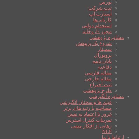
بورس
ثبت شرکت
استارت آپ
کاریابی‌ها
استخدام دولتی
مجوز داروخانه
مشاوره پژوهشی
شروع یک پژوهش
سمینار
پروپوزال
پایان نامه
دفاعیه
مقاله فارسی
مقاله خارجی
ثبت اختراع
طرح پژوهشی
مشاوره انگیزشی
فیلم ها و سخنان انگیزشی
مصاحبه با رتبه های برتر
غرور یا اعتماد به نفس
تمرینات کنترل استرس
رهایی از افکار منفی
NLP
ارتباط با ما