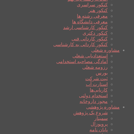
کنکور سراسری
کنکور هنر
معرفی رشته ها
معرفی دانشگاه ها
کنکور کارشناسی ارشد
کنکور دکتری
کنکور کاردانی فنی
کنکور کاردانی به کارشناسی
مشاوره شغلی
استعدادیابی شغلی
آمادگی مصاحبه استخدامی
رزومه شغلی
بورس
ثبت شرکت
استارت آپ
کاریابی‌ها
استخدام دولتی
مجوز داروخانه
مشاوره پژوهشی
شروع یک پژوهش
سمینار
پروپوزال
پایان نامه