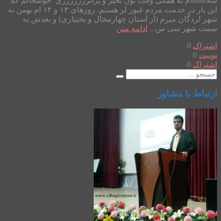
سلااااااااام به همگی وقت تون بخیر و پرانرررژژژژی خوشحالم که
این بار در خدمت مردم غیور لر هستم. روزهای ۱۳ و ۱۴ ام بهمن به
شهر لردگان میرم (از استان چهارمحال و بختیاری) و بعدش به
سمت شهر سی س...
ادامه متن
اشتراک
0
توییت
0
اشتراک
0
ارتباط با مشاور