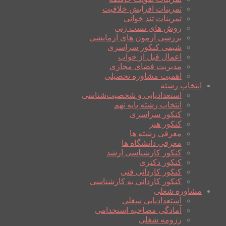
تمرینات افزایش خلاقیت
تمرینات تند خوانی
روش های تست زنی
بررسی آزمون های آزمایشی
شیمی کنکور سراسری
اعمال قبل از خواب
مدیریت فضای مجازی
اهمیت مشاوره تحصیلی
انتخاب رشته
استعدادیابی و شخصیت‌شناسی
انتخاب رشته پایه نهم
کنکور سراسری
کنکور هنر
معرفی رشته ها
معرفی دانشگاه ها
کنکور کارشناسی ارشد
کنکور دکتری
کنکور کاردانی فنی
کنکور کاردانی به کارشناسی
مشاوره شغلی
استعدادیابی شغلی
آمادگی مصاحبه استخدامی
رزومه شغلی