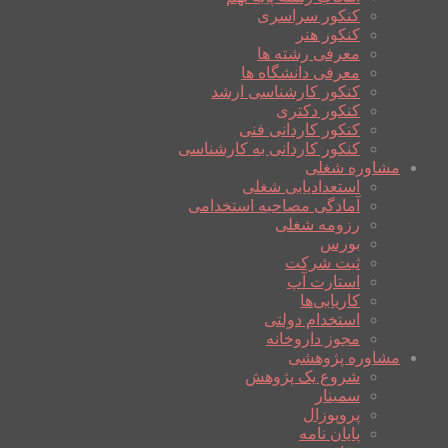
کنکور سراسری
کنکور هنر
معرفی رشته ها
معرفی دانشگاه ها
کنکور کارشناسی ارشد
کنکور دکتری
کنکور کاردانی فنی
کنکور کاردانی به کارشناسی
مشاوره شغلی
استعدادیابی شغلی
آمادگی مصاحبه استخدامی
رزومه شغلی
بورس
ثبت شرکت
استارت آپ
کاریابی‌ها
استخدام دولتی
مجوز داروخانه
مشاوره پژوهشی
شروع یک پژوهش
سمینار
پروپوزال
پایان نامه