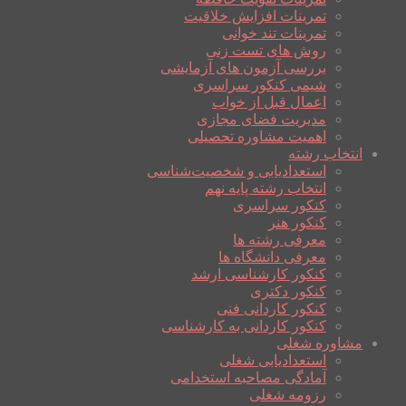
تمرینات افزایش خلاقیت
تمرینات تند خوانی
روش های تست زنی
بررسی آزمون های آزمایشی
شیمی کنکور سراسری
اعمال قبل از خواب
مدیریت فضای مجازی
اهمیت مشاوره تحصیلی
انتخاب رشته
استعدادیابی و شخصیت‌شناسی
انتخاب رشته پایه نهم
کنکور سراسری
کنکور هنر
معرفی رشته ها
معرفی دانشگاه ها
کنکور کارشناسی ارشد
کنکور دکتری
کنکور کاردانی فنی
کنکور کاردانی به کارشناسی
مشاوره شغلی
استعدادیابی شغلی
آمادگی مصاحبه استخدامی
رزومه شغلی