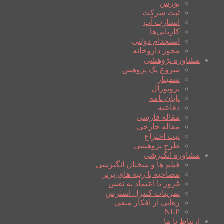
بورس
ثبت شرکت
استارت آپ
کاریابی‌ها
استخدام دولتی
مجوز داروخانه
مشاوره پژوهشی
شروع یک پژوهش
سمینار
پروپوزال
پایان نامه
دفاعیه
مقاله فارسی
مقاله خارجی
ثبت اختراع
طرح پژوهشی
مشاوره انگیزشی
فیلم ها و سخنان انگیزشی
مصاحبه با رتبه های برتر
غرور یا اعتماد به نفس
تمرینات کنترل استرس
رهایی از افکار منفی
NLP
ارتباط با ما