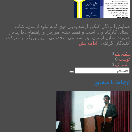
همایش آمادگی کنکور ارشد بدون هیچ گونه تبلیغِ آزمون، کتاب،
استاد، کارگاه و… است و فقط جنبه آموزش و راهنمایی دارد. در
صورت تمایل آزمون تیپ شناسی شخصیتی مایرز-بریگز از شرکت
کنندگان گرفته...
ادامه متن
اشتراک
0
توییت
0
اشتراک
0
ارتباط با مشاور