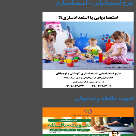
طرح استعدادیابی – استعدادسازی
تقویت حافظه و تندخوانی