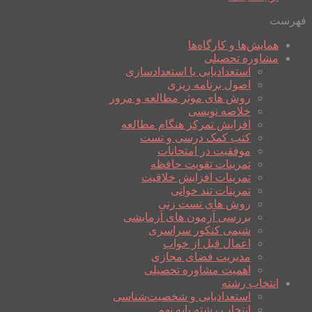
فهرست
همایش‌ها و کارگاه‌ها
مشاوره تحصیلی
استعدادیابی یا استعدادسازی
اصول برنامه ریزی
روش های موثر مطالعه و مرور
خلاصه نویسی
افزایش تمرکز هنگام مطالعه
کتب کمک درسی و تست
موفقیت در امتحانات
تمرینات تقویت حافظه
تمرینات افزایش خلاقیت
تمرینات تند خوانی
روش های تست زنی
بررسی آزمون های آزمایشی
شیمی کنکور سراسری
اعمال قبل از خواب
مدیریت فضای مجازی
اهمیت مشاوره تحصیلی
انتخاب رشته
استعدادیابی و شخصیت‌شناسی
انتخاب رشته پایه نهم