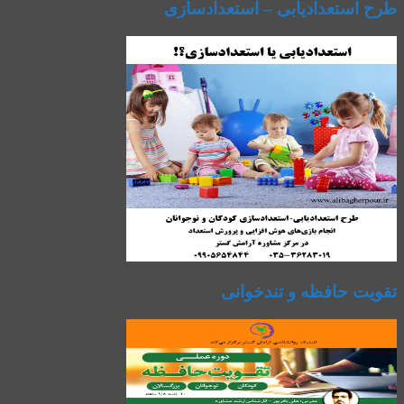
طرح استعدادیابی – استعدادسازی
تقویت حافظه و تندخوانی