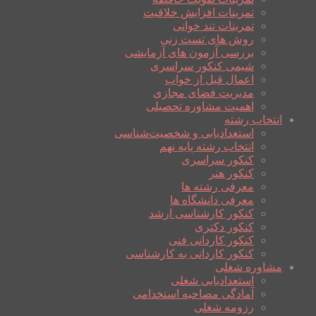
تمرینات افزایش خلاقیت
تمرینات تند خوانی
روش های تست زنی
بررسی آزمون های آزمایشی
شیمی کنکور سراسری
اعمال قبل از خواب
مدیریت فضای مجازی
اهمیت مشاوره تحصیلی
انتخاب رشته
استعدادیابی و شخصیت‌شناسی
انتخاب رشته پایه نهم
کنکور سراسری
کنکور هنر
معرفی رشته ها
معرفی دانشگاه ها
کنکور کارشناسی ارشد
کنکور دکتری
کنکور کاردانی فنی
کنکور کاردانی به کارشناسی
مشاوره شغلی
استعدادیابی شغلی
آمادگی مصاحبه استخدامی
رزومه شغلی