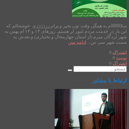
سلااااااااام به همگی وقت تون بخیر و پرانرررژژژژی خوشحالم که
این بار در خدمت مردم غیور لر هستم. روزهای ۱۳ و ۱۴ ام بهمن به
شهر لردگان میرم (از استان چهارمحال و بختیاری) و بعدش به
سمت شهر سی س...
ادامه متن
اشتراک
0
توییت
0
اشتراک
0
ارتباط با مشاور