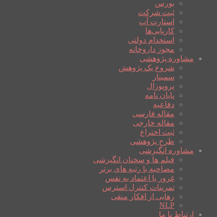
بورس
ثبت شرکت
استارت آپ
کاریابی‌ها
استخدام دولتی
مجوز داروخانه
مشاوره پژوهشی
شروع یک پژوهش
سمینار
پروپوزال
پایان نامه
دفاعیه
مقاله فارسی
مقاله خارجی
ثبت اختراع
طرح پژوهشی
مشاوره انگیزشی
فیلم ها و سخنان انگیزشی
مصاحبه با رتبه های برتر
غرور یا اعتماد به نفس
تمرینات کنترل استرس
رهایی از افکار منفی
NLP
ارتباط با ما