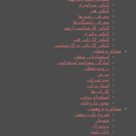
کنکور سراسری
کنکور هنر
معرفی رشته ها
معرفی دانشگاه ها
کنکور کارشناسی ارشد
کنکور دکتری
کنکور کاردانی فنی
کنکور کاردانی به کارشناسی
مشاوره شغلی
استعدادیابی شغلی
آمادگی مصاحبه استخدامی
رزومه شغلی
بورس
ثبت شرکت
استارت آپ
کاریابی‌ها
استخدام دولتی
مجوز داروخانه
مشاوره پژوهشی
شروع یک پژوهش
سمینار
پروپوزال
پایان نامه