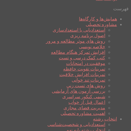
فهرست
همایش‌ها و کارگاه‌ها
مشاوره تحصیلی
استعدادیابی یا استعدادسازی
اصول برنامه ریزی
روش های موثر مطالعه و مرور
خلاصه نویسی
افزایش تمرکز هنگام مطالعه
کتب کمک درسی و تست
موفقیت در امتحانات
تمرینات تقویت حافظه
تمرینات افزایش خلاقیت
تمرینات تند خوانی
روش های تست زنی
بررسی آزمون های آزمایشی
شیمی کنکور سراسری
اعمال قبل از خواب
مدیریت فضای مجازی
اهمیت مشاوره تحصیلی
انتخاب رشته
استعدادیابی و شخصیت‌شناسی
انتخاب رشته پایه نهم