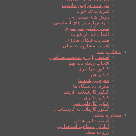
تمرینات افزایش خلاقیت
تمرینات تند خوانی
روش های تست زنی
بررسی آزمون های آزمایشی
شیمی کنکور سراسری
اعمال قبل از خواب
مدیریت فضای مجازی
اهمیت مشاوره تحصیلی
انتخاب رشته
استعدادیابی و شخصیت‌شناسی
انتخاب رشته پایه نهم
کنکور سراسری
کنکور هنر
معرفی رشته ها
معرفی دانشگاه ها
کنکور کارشناسی ارشد
کنکور دکتری
کنکور کاردانی فنی
کنکور کاردانی به کارشناسی
مشاوره شغلی
استعدادیابی شغلی
آمادگی مصاحبه استخدامی
رزومه شغلی