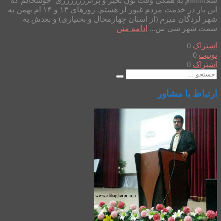
سلااااااااام به همگی وقت تون بخیر و پرانرررژژژژی خوشحالم که
این بار در خدمت مردم غیور لر هستم. روزهای ۱۳ و ۱۴ ام بهمن به
شهر لردگان میرم (از استان چهارمحال و بختیاری) و بعدش به
سمت شهر سی س...
ادامه متن
اشتراک
0
توییت
0
اشتراک
0
ارتباط با مشاور