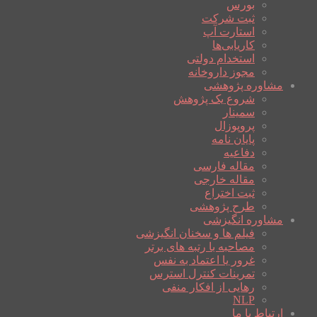
بورس
ثبت شرکت
استارت آپ
کاریابی‌ها
استخدام دولتی
مجوز داروخانه
مشاوره پژوهشی
شروع یک پژوهش
سمینار
پروپوزال
پایان نامه
دفاعیه
مقاله فارسی
مقاله خارجی
ثبت اختراع
طرح پژوهشی
مشاوره انگیزشی
فیلم ها و سخنان انگیزشی
مصاحبه با رتبه های برتر
غرور یا اعتماد به نفس
تمرینات کنترل استرس
رهایی از افکار منفی
NLP
ارتباط با ما