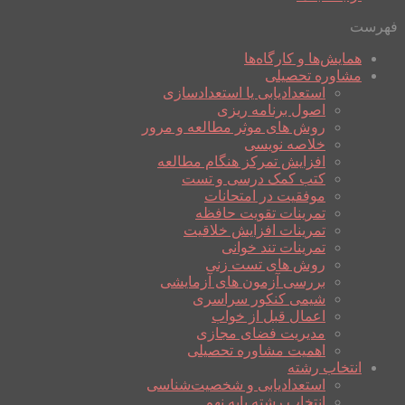
فهرست
همایش‌ها و کارگاه‌ها
مشاوره تحصیلی
استعدادیابی یا استعدادسازی
اصول برنامه ریزی
روش های موثر مطالعه و مرور
خلاصه نویسی
افزایش تمرکز هنگام مطالعه
کتب کمک درسی و تست
موفقیت در امتحانات
تمرینات تقویت حافظه
تمرینات افزایش خلاقیت
تمرینات تند خوانی
روش های تست زنی
بررسی آزمون های آزمایشی
شیمی کنکور سراسری
اعمال قبل از خواب
مدیریت فضای مجازی
اهمیت مشاوره تحصیلی
انتخاب رشته
استعدادیابی و شخصیت‌شناسی
انتخاب رشته پایه نهم