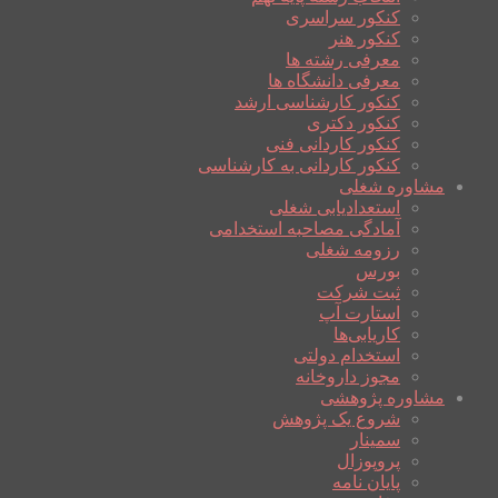
کنکور سراسری
کنکور هنر
معرفی رشته ها
معرفی دانشگاه ها
کنکور کارشناسی ارشد
کنکور دکتری
کنکور کاردانی فنی
کنکور کاردانی به کارشناسی
مشاوره شغلی
استعدادیابی شغلی
آمادگی مصاحبه استخدامی
رزومه شغلی
بورس
ثبت شرکت
استارت آپ
کاریابی‌ها
استخدام دولتی
مجوز داروخانه
مشاوره پژوهشی
شروع یک پژوهش
سمینار
پروپوزال
پایان نامه