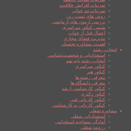
تمرینات افزایش خلاقیت
تمرینات تند خوانی
روش های تست زنی
بررسی آزمون های آزمایشی
شیمی کنکور سراسری
اعمال قبل از خواب
مدیریت فضای مجازی
اهمیت مشاوره تحصیلی
انتخاب رشته
استعدادیابی و شخصیت‌شناسی
انتخاب رشته پایه نهم
کنکور سراسری
کنکور هنر
معرفی رشته ها
معرفی دانشگاه ها
کنکور کارشناسی ارشد
کنکور دکتری
کنکور کاردانی فنی
کنکور کاردانی به کارشناسی
مشاوره شغلی
استعدادیابی شغلی
آمادگی مصاحبه استخدامی
رزومه شغلی