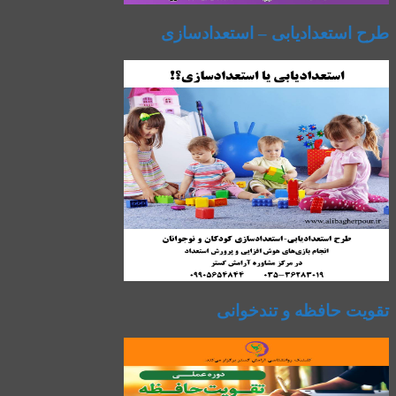
طرح استعدادیابی – استعدادسازی
تقویت حافظه و تندخوانی