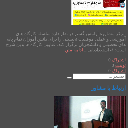
مرکز مشاوره آرامش گستر در نظر دارد سلسله کارگاه های
آموزشی و عملی موفقیت تحصیلی را برای دانش آموزان تمام پایه
های تحصیلی و دانشجویان برگزار کند. عناوین کارگاه ها بدین شرح
است: ۱- استعدادیابی...
ادامه متن
اشتراک
0
توییت
0
اشتراک
0
ارتباط با مشاور