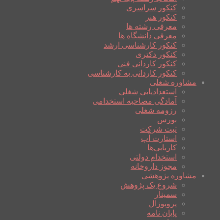
کنکور سراسری
کنکور هنر
معرفی رشته ها
معرفی دانشگاه ها
کنکور کارشناسی ارشد
کنکور دکتری
کنکور کاردانی فنی
کنکور کاردانی به کارشناسی
مشاوره شغلی
استعدادیابی شغلی
آمادگی مصاحبه استخدامی
رزومه شغلی
بورس
ثبت شرکت
استارت آپ
کاریابی‌ها
استخدام دولتی
مجوز داروخانه
مشاوره پژوهشی
شروع یک پژوهش
سمینار
پروپوزال
پایان نامه