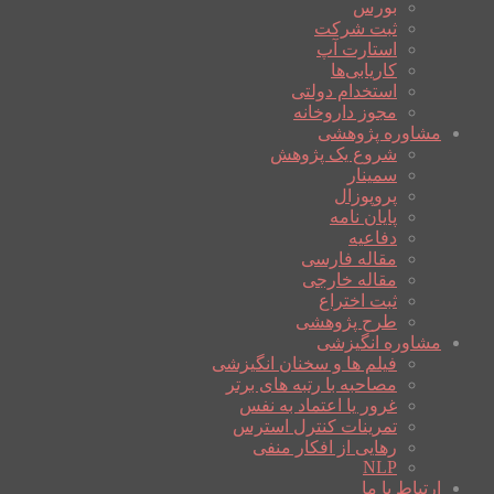
بورس
ثبت شرکت
استارت آپ
کاریابی‌ها
استخدام دولتی
مجوز داروخانه
مشاوره پژوهشی
شروع یک پژوهش
سمینار
پروپوزال
پایان نامه
دفاعیه
مقاله فارسی
مقاله خارجی
ثبت اختراع
طرح پژوهشی
مشاوره انگیزشی
فیلم ها و سخنان انگیزشی
مصاحبه با رتبه های برتر
غرور یا اعتماد به نفس
تمرینات کنترل استرس
رهایی از افکار منفی
NLP
ارتباط با ما