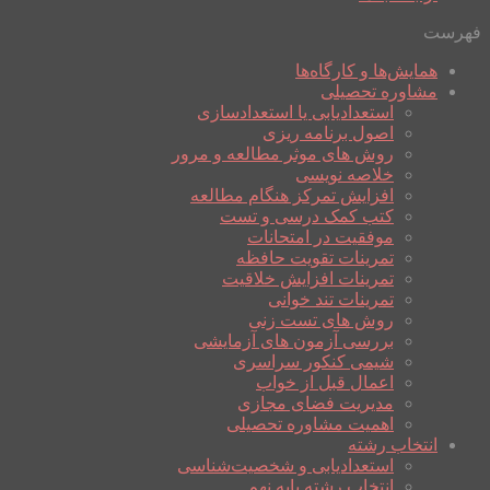
فهرست
همایش‌ها و کارگاه‌ها
مشاوره تحصیلی
استعدادیابی یا استعدادسازی
اصول برنامه ریزی
روش های موثر مطالعه و مرور
خلاصه نویسی
افزایش تمرکز هنگام مطالعه
کتب کمک درسی و تست
موفقیت در امتحانات
تمرینات تقویت حافظه
تمرینات افزایش خلاقیت
تمرینات تند خوانی
روش های تست زنی
بررسی آزمون های آزمایشی
شیمی کنکور سراسری
اعمال قبل از خواب
مدیریت فضای مجازی
اهمیت مشاوره تحصیلی
انتخاب رشته
استعدادیابی و شخصیت‌شناسی
انتخاب رشته پایه نهم