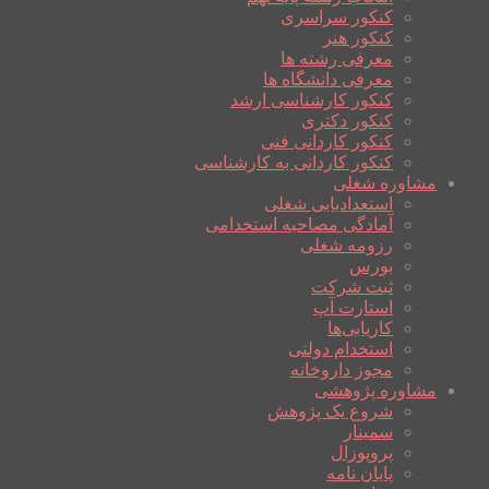
کنکور سراسری
کنکور هنر
معرفی رشته ها
معرفی دانشگاه ها
کنکور کارشناسی ارشد
کنکور دکتری
کنکور کاردانی فنی
کنکور کاردانی به کارشناسی
مشاوره شغلی
استعدادیابی شغلی
آمادگی مصاحبه استخدامی
رزومه شغلی
بورس
ثبت شرکت
استارت آپ
کاریابی‌ها
استخدام دولتی
مجوز داروخانه
مشاوره پژوهشی
شروع یک پژوهش
سمینار
پروپوزال
پایان نامه