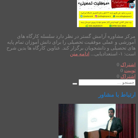
مرکز مشاوره آرامش گستر در نظر دارد سلسله کارگاه های
آموزشی و عملی موفقیت تحصیلی را برای دانش آموزان تمام پایه
های تحصیلی و دانشجویان برگزار کند. عناوین کارگاه ها بدین شرح
است: ۱- استعدادیابی...
ادامه متن
اشتراک
0
توییت
0
اشتراک
0
ارتباط با مشاور