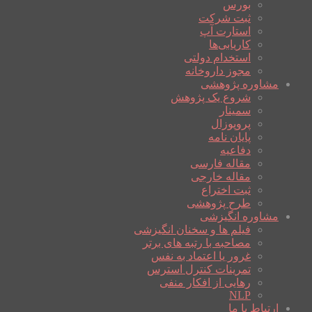
بورس
ثبت شرکت
استارت آپ
کاریابی‌ها
استخدام دولتی
مجوز داروخانه
مشاوره پژوهشی
شروع یک پژوهش
سمینار
پروپوزال
پایان نامه
دفاعیه
مقاله فارسی
مقاله خارجی
ثبت اختراع
طرح پژوهشی
مشاوره انگیزشی
فیلم ها و سخنان انگیزشی
مصاحبه با رتبه های برتر
غرور یا اعتماد به نفس
تمرینات کنترل استرس
رهایی از افکار منفی
NLP
ارتباط با ما