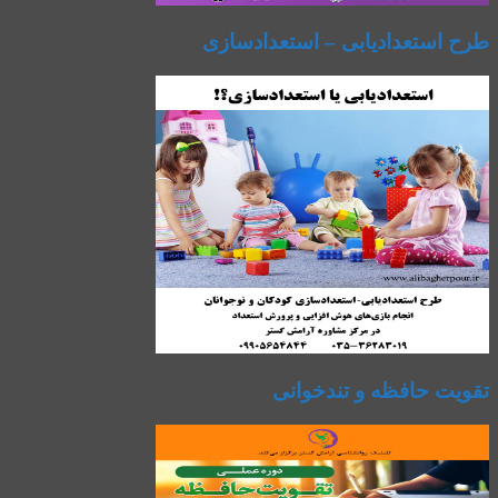
طرح استعدادیابی – استعدادسازی
تقویت حافظه و تندخوانی