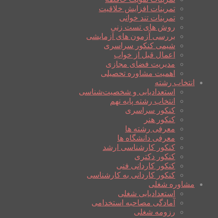
تمرینات افزایش خلاقیت
تمرینات تند خوانی
روش های تست زنی
بررسی آزمون های آزمایشی
شیمی کنکور سراسری
اعمال قبل از خواب
مدیریت فضای مجازی
اهمیت مشاوره تحصیلی
انتخاب رشته
استعدادیابی و شخصیت‌شناسی
انتخاب رشته پایه نهم
کنکور سراسری
کنکور هنر
معرفی رشته ها
معرفی دانشگاه ها
کنکور کارشناسی ارشد
کنکور دکتری
کنکور کاردانی فنی
کنکور کاردانی به کارشناسی
مشاوره شغلی
استعدادیابی شغلی
آمادگی مصاحبه استخدامی
رزومه شغلی