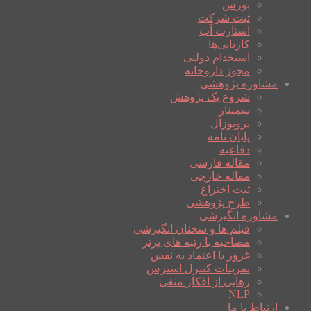
بورس
ثبت شرکت
استارت آپ
کاریابی‌ها
استخدام دولتی
مجوز داروخانه
مشاوره پژوهشی
شروع یک پژوهش
سمینار
پروپوزال
پایان نامه
دفاعیه
مقاله فارسی
مقاله خارجی
ثبت اختراع
طرح پژوهشی
مشاوره انگیزشی
فیلم ها و سخنان انگیزشی
مصاحبه با رتبه های برتر
غرور یا اعتماد به نفس
تمرینات کنترل استرس
رهایی از افکار منفی
NLP
ارتباط با ما