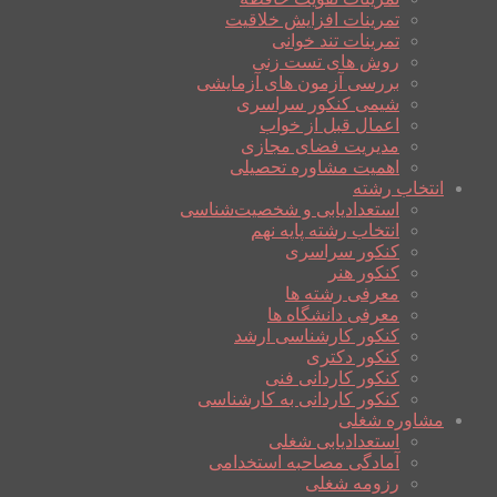
تمرینات افزایش خلاقیت
تمرینات تند خوانی
روش های تست زنی
بررسی آزمون های آزمایشی
شیمی کنکور سراسری
اعمال قبل از خواب
مدیریت فضای مجازی
اهمیت مشاوره تحصیلی
انتخاب رشته
استعدادیابی و شخصیت‌شناسی
انتخاب رشته پایه نهم
کنکور سراسری
کنکور هنر
معرفی رشته ها
معرفی دانشگاه ها
کنکور کارشناسی ارشد
کنکور دکتری
کنکور کاردانی فنی
کنکور کاردانی به کارشناسی
مشاوره شغلی
استعدادیابی شغلی
آمادگی مصاحبه استخدامی
رزومه شغلی