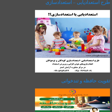
طرح استعدادیابی – استعدادسازی
تقویت حافظه و تندخوانی