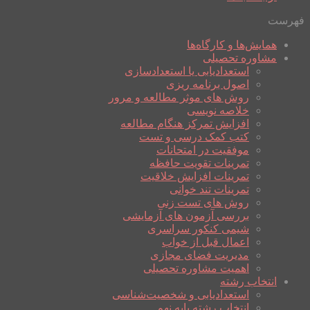
فهرست
همایش‌ها و کارگاه‌ها
مشاوره تحصیلی
استعدادیابی یا استعدادسازی
اصول برنامه ریزی
روش های موثر مطالعه و مرور
خلاصه نویسی
افزایش تمرکز هنگام مطالعه
کتب کمک درسی و تست
موفقیت در امتحانات
تمرینات تقویت حافظه
تمرینات افزایش خلاقیت
تمرینات تند خوانی
روش های تست زنی
بررسی آزمون های آزمایشی
شیمی کنکور سراسری
اعمال قبل از خواب
مدیریت فضای مجازی
اهمیت مشاوره تحصیلی
انتخاب رشته
استعدادیابی و شخصیت‌شناسی
انتخاب رشته پایه نهم