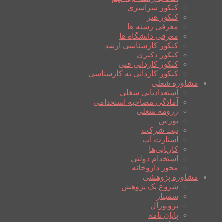
کنکور سراسری
کنکور هنر
معرفی رشته ها
معرفی دانشگاه ها
کنکور کارشناسی ارشد
کنکور دکتری
کنکور کاردانی فنی
کنکور کاردانی به کارشناسی
مشاوره شغلی
استعدادیابی شغلی
آمادگی مصاحبه استخدامی
رزومه شغلی
بورس
ثبت شرکت
استارت آپ
کاریابی‌ها
استخدام دولتی
مجوز داروخانه
مشاوره پژوهشی
شروع یک پژوهش
سمینار
پروپوزال
پایان نامه