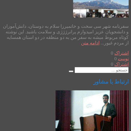
سفرنامه شهر سی سخت و خانمیرزا سلام به دوستان، دانش‌آموزان
و دانشجویان عزیز امیدوارم پرانرژژژی و سلامت باشید. این نوشته
کوتاه مربوط میشه به سفر من به دو منطقه در دو استان همسایه
از مردم غیور...
ادامه متن
اشتراک
0
توییت
0
اشتراک
0
ارتباط با مشاور